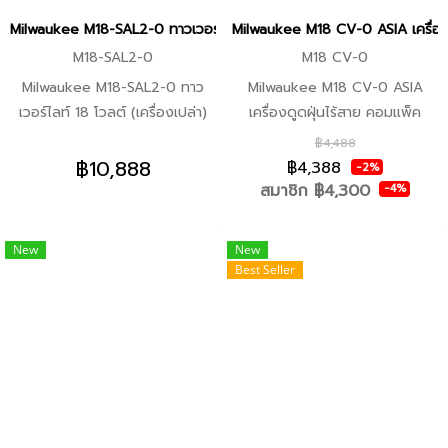
แฉก 1" P1 -ดอกกัดเกลียว 1" SL
ลงเพื่อป้องกันความร้อนสะสมเพื่อ
Milwaukee M18-SAL2-0 ทาวเวอร์ไลท์ 18 โวลต์ (เครื่องเปล่า) (ของแท้ปร
Milwaukee M18 CV-0 ASIA เครื่องดู
3/16" -ตัวขับน็อตแม่เหล็ก 5/16"
อายุการใช้งานที่ยาวนานขึ้น -รูป
M18-SAL2-0
M18 CV-0
-1/4" ไขควงแม่เหล็ก -อะแดปเต
ทรงร่องฟันแปรผัน เพื่อการดีด
Milwaukee M18-SAL2-0 ทาว
Milwaukee M18 CV-0 ASIA
อร์ซ็อกเก็ต 3/8" -3/8" ไขควงแม่
วัสดุที่รวดเร็วขึ้น ช่วยให้บิตทำงาน
เวอร์ไลท์ 18 โวลต์ (เครื่องเปล่า)
เครื่องดูดฝุ่นไร้สาย คอมแพ็ค
เหล็ก
เย็นลงและป้องกันไม่ให้ไหม้เร็วขึ้น
คุณสมบัติพิเศษ -ความสว่างสูงสุด
(เครื่องเปล่า) คุณสมบัติ -แรงดูดที่
฿4,488
-รางเทเปอร์ที่ได้รับการปรับปรุง
2800 ลูเมน -ปรับความสว่างได้ 3
ยอดเยี่ยมเหมาะสำหรับเศษฝุ่นไม้
฿10,888
฿4,388
-2%
แกนที่กว้างขึ้นไปทางด้ามดอก
ระดับ เพื่อเพิ่มประสิทธิภาพ
และเหล็กและเศษฝุ่นทั่วไปอื่นๆ -ไส้
สมาชิก
฿4,300
-4%
สว่าน เสริมความแข็งแรงให้กับแกน
-สามารถทำงานได้นานสุด 13.5
กรอง HEPA สามารถกรองฝุ่น
กลางเพื่อเพิ่มความทนทานของฟัน
ชั่วโมง ด้วยแบตเตอรี่ M018HB5
ละเอียดที่มีขนาดเล็ก 0.3 ไมครอน
โดยรวม อุปกรณ์ในชุด -3 มม.
New
New
-สามารถปรับมุมฉายแสงได้ -ปรับ
ได้ถึง 99.97% -สวิทซ์พร้อมตัว
-3.5 มม. -4 มม. -4.5 มม. -5 มม.
Best Seller
ความสูงได้ระหว่าง 1.1-2.2 เมตร
ล็อคช่วยลดความเมื่อยล้าเวลา
-6 มม. -7 มม. -8 มม. -9 มม. -10
-จุดศูนย์ถ่วงต่ำ เพิ่มความมั่นคง
ต้องการใช้งานเป็นเวลานาน
มม.
-ทนต่อการกระแทก -กันน้ำกันฝุ่น
-อุปกรณ์เสริมอเนกประสงค์สำหรับ
ระดับ IP54
การทำความสะอาดพื้นที่ขนาดเล็ก
หรือใหญ่ -ตัวล็อคถังที่แน่นหนา
ป้องกันการเปิดออกโดยไม่ตั้งใจ
-ตัวถังเก็บฝุ่นใสเพื่อให้ผู้ใช้สามาร