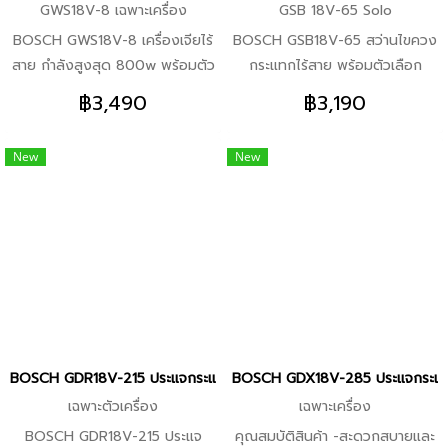
GWS18V-8 เฉพาะเครื่อง
GSB 18V-65 Solo
Adaptor ไฟสำรอง (เฉพาะ
ช่าง*1 ใบ -GAA 18V-24
BOSCH GWS18V-8 เครื่องเจียไร้
BOSCH GSB18V-65 สว่านไขควง
เครื่อง)*1 เครื่อง
Adaptor ไฟสำรอง (เฉพาะ
สาย กำลังสูงสุด 800w พร้อมตัว
กระแทกไร้สาย พร้อมตัวเลือก
เครื่อง)*1 เครื่อง
เลือก คุณสมบัติเด่น -กะทัดรัดและ
คุณสมบัติเด่น -สว่านกระแทกขนาด
฿3,490
฿3,190
รวดเร็ว ตอบโจทย์สำหรับการ
กะทัดรัดที่มาพร้อมความทนทาน
ทำงานตัดเป็นประจำทุกวัน จุดเด่น
ตอบโจทย์งานขันสกรูที่ยากลำบาก
New
New
-ขนาดเล็กและน้ำหนักเบา ใช้สะดวก
จุดเด่น -ทำการเจาะสุดหินได้อย่าง
ด้วยมือข้างเดียว -ทำงานได้เร็วขึ้น
ง่ายดายด้วยแรงบิด 65 นิวตัน
ด้วยประสิทธิภาพการตัดที่รวดเร็ว
เมตร -กะทัดรัดและใช้สะดวกใน
สำหรับงานเบา -ใช้งานได้นานขึ้นต่อ
พื้นที่จำกัดด้วยส่วนหัวที่สั้นเพียง
การชาร์จหนึ่งรอบ ทำงานได้มากขึ้น
175 มม. -ให้การปกป้องและควบคุม
โดยไม่ต้องชาร์จบ่อย -ควบคุมได้
ได้อย่างมั่นใจด้วยระบบ KickBack
ง่ายและไม่เมื่อยล้าด้วยด้ามจับ
Control -มองเห็นบริเวณการ
ปรับปรุงใหม่ที่มีขนาดเล็กลงและถูก
ทำงานได้ชัดเจนสูงสุดด้วยไฟส่อง
หลักสรีรศาสตร์ -ทำงานได้โดย
พื้นที่ทำงานสองดวง -ประสิทธิภาพ
BOSCH GDR18V-215 ประแจกระแทกไร้สาย พร้อมตัวเลือก (ของแท้ประกันศ
BOSCH GDX18V-285 ประแจกระแทกไร้
ปราศจากฝุ่น ที่ครอบทำจากโลหะ
ทรงพลังจากมอเตอร์ไร้แปรงถ่าน
เฉพาะตัวเครื่อง
เฉพาะเครื่อง
รองรับการใช้งานร่วมกับเครื่องดูด
แสนทนทานและชุดส่งกำลังที่
BOSCH GDR18V-215 ประแจ
คุณสมบัติสินค้า -สะดวกสบายและ
ฝุ่นของบ๊อช
แข็งแกร่ง