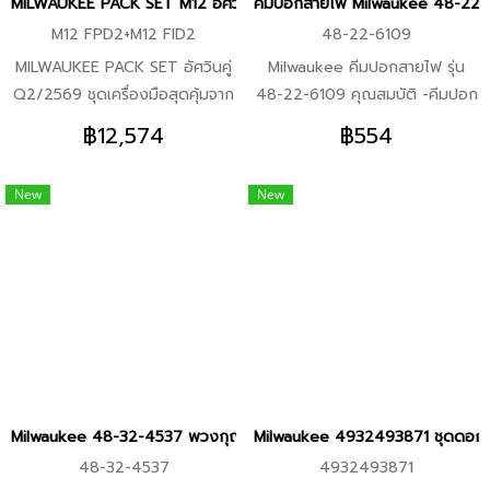
MILWAUKEE PACK SET M12 อัศวินคู่ Q2/2569 FPD2+FID2
คีมปอกสายไฟ Milwaukee 48-22-
M12 FPD2+M12 FID2
48-22-6109
MILWAUKEE PACK SET อัศวินคู่
Milwaukee คีมปอกสายไฟ รุ่น
Q2/2569 ชุดเครื่องมือสุดคุ้มจาก
48-22-6109 คุณสมบัติ -คีมปอก
Milwaukee Tool ระบบ M12 FUEL
สายไฟคุณภาพระดับมืออาชีพ ใช้
฿12,574
฿554
ครบทั้งงานเจาะและงานขัน ขนาด
งานง่าย แข็งแรง -ออกแบบมาเพื่อ
กะทัดรัด แรงระดับมืออาชีพ เหมาะ
ช่างไฟโดยเฉพาะ ปอกไว แม่นยำ ใช้
New
New
สำหรับงานติดตั้ง งานช่าง และงาน
มือเดียวได้ -คีมช่างไฟ -คีมปอก
ใช้งานทั่วไป ภายในชุดประกอบด้วย
สายไฟมือเดียว -คีมไฟฟ้า -เครื่อง
-สว่านกระแทกไร้สาย M12 FPD2
มือช่าง Milwaukee
-ไขควงกระแทกไร้สาย M12 FID2
-แบตเตอรี่ M12 B4 (4.0Ah)
จำนวน 2 ก้อน -แท่นชาร์จ C12C
-กระเป๋า Milwaukee รายละเอียด
ตัวเครื่อง -สว่านกระแทกไร้สาย
M12 FPD2 แรงบิดสูงสุด 45 Nm
Milwaukee 48-32-4537 พวงกุญแจเก็บดอกไขควง 5ชิ้น (ของแท้แน่นอ
Milwaukee 4932493871 ชุดดอกสว่
ความเร็วรอบสูงสุด 0–1,700
48-32-4537
4932493871
RPM อัตรากระแทกสูงสุด 25,500