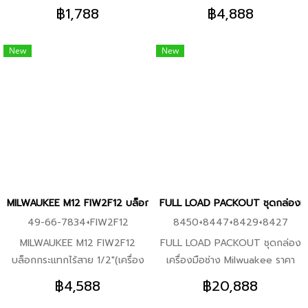
เย็น สีดำ คุณสมบัติ -การเชื่อมต่อ
(เครื่องเปล่า) พร้อมชุดบล็อคตาม
ถอดใช้งานร่วมกับอุปกรณ์ก้านหก
100mm Multi-Material Drill Bit
และทน ครบทั้ง เจาะ + ขัน ในชุด
฿1,788
฿4,888
PACKOUT บิดเพื่อล็อค -ตัว
ตัวเลือก ราคาพิเศษ PRO
เหลี่ยมขนาด 1/4 นิ้วได้ทุกแบรนด์
(4932471093) 2 ชิ้น -6mm x
เดียว ขนาดเล็ก น้ำหนักเบา ใช้งาน
เครื่องทนทานต่อแรงกระแทก
Q3/2025 เลือกซื้อ ชุดลูกบล็อค
อย่างเอนกประสงค์ -ในหนึ่งชุด
100mm Multi-Material Drill Bit
คล่องตัว เหมาะกับงานหน้างานจริง
New
New
-ปลอดภัยสำหรับเครื่องล้างจาน
พร้อมรับ M18 FIW212 ในราคา
สามารถรองรับการจัดเก็บดอก
(4932471096) 2 ชิ้น -8mm x
และงาน DIY มาตรฐาน
-ความจุ 532 มล., 710 มล. และ
พิเศษ 3,953 จากราคา 6,588 ราย
ไขควงหรืออุปกรณ์เสริมก้านหก
150mm Multi-Material Drill Bit 1
Milwaukee ระดับมืออาชีพ -เหมาะ
1065 มล. -ระบบจัดเก็บแบบโมดู
ละเอียดตามตัวเลือก 1.49-66-
เหลี่ยมขนาด 1/4 นิ้ว ได้พร้อมกัน
ชิ้น -10mm x 150mm Multi-
สำหรับ งานติดตั้ง งานเฟอร์นิเจอร์
ลาร์ที่ทนทานและอเนกประสงค์ที่สุด
7834 ชุดลูกบล็อกถอดล้อรถยนต์
สูงสุดถึง 5 ชิ้น -ตัวห่วงคาราบิเนอ
Material Drill Bit 1 ชิ้น -12mm x
งานไฟฟ้า / ประปา งานช่างทั่วไป
-เก็บความร้อนและความเย็นได้
แกน 1/2" X 3 ชิ้น + M18 FIW212
ร์มีความแข็งแรง สามารถนำไป
150mm Multi Material Drill Bit 1
งานขันสกรู / เจาะไม้ / เจาะเหล็ก
ตลอดทั้งวัน -ฝาปิดแบบป้องกัน
บล็อกกระแทกไร้สาย 1/2" คอม
เกี่ยวเข้ากับเข็มขัดสนาม, หูกางเกง,
ชิ้น
งานพื้นที่แคบหรือพกพา
การรั่วซึม -ฉนวนกันความร้อนสูญ
แพ็ค (เครื่องเปล่า) **รวมราคา
กระเป๋าผ้า หรือถุงใส่เครื่องมือช่าง
milwaukee m12 fuel, m12
ญากาศผนังสองชั้น -การเชื่อมต่อ
4,888 2.49-66-7013 ชุดลูก
ได้อย่างสะดวก -ช่วยเพิ่มความเร็ว
fpd2, m12 fid2, ชุดเครื่องมือ
แบบโมดูลาร์กับส่วนประกอบ
บล็อกกระแทก 1/2" (14 ชิ้น) +
ในการทำงาน โดยทำให้หยิบใช้ดอก
milwaukee, ไขควงกระแทกไร้สาย,
MILWAUKEE M12 FIW2F12 บล็อกกระแทกไร้สาย 1/2"(เครื่องเปล่า) พร้
FULL LOAD PACKOUT ชุดกล่องเคร
PACKOUT ทั้งหมด
M18 FIW212 บล็อกกระแทกไร้สาย
ไขควงสเปกที่ใช้งานบ่อยที่สุดได้
สว่านกระแทกไร้สาย, milwaukee
49-66-7834+FIW2F12
8450+8447+8429+8427
1/2" คอมแพ็ค (เครื่องเปล่า)
ทันทีโดยไม่ต้องเสียเวลาค้นหาใน
ของแท้, เครื่องมือช่างไร้สาย, ชุด
MILWAUKEE M12 FIW2F12
FULL LOAD PACKOUT ชุดกล่อง
**รวมราคา 5,188 3.49-66-7014
กล่องเครื่องมือ
ช่าง milwaukee
บล็อกกระแทกไร้สาย 1/2"(เครื่อง
เครื่องมือช่าง Milwuakee ราคา
ชุดลูกบล็อกกระแทกยาว 1/2" (14
เปล่า) พร้อมชุดบล็อคตามตัวเลือก
พิเศษ PRO Q3/2025 จับชุดราคา
ชิ้น) + M18 FIW212 บล็อกกระแทก
฿4,588
฿20,888
ราคาพิเศษ PRO Q3/2025 เลือก
พิเศษ พร้อมกับ Code ส่วนลด
ไร้สาย 1/2" คอมแพ็ค (เครื่อง