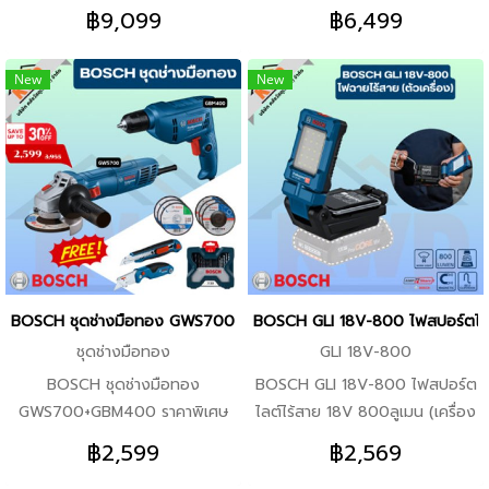
Lamp ราคาพิเศษยกชุด พร้อมลุย
GEN3 KIT ราคาพิเศษยกชุด พร้อม
ฟองน้ำแบบเข้ามุม (หยาบ/กลาง/
ใบตัดเหล็ก ขนาด 4นิ้ว 3x
฿9,099
฿6,499
PRO Q3/2025 ชุดรวมสินค้าจาก
ของแถม PRO Q3/2025 ชุดรวม
ละเอียด) 5x BOSCH ใบเลื่อยจิ๊ก
BOSCH ใบเจียเหล็ก ขนาด 4นิ้ว
BOSCH ของแท้ ลงทะเบียน
สินค้าจาก BOSCH ของแท้ ลง
ซอว์ตัดไม้ T144D 1x BOSCH
1x BOSCH ดอกโรตารี่ SDS-Plus-
New
New
ONLINE พร้อมขอแถมจัดหนัก จัด
ทะเบียน ONLINE พร้อมขอแถมจัด
กระเป๋าเครื่องมือช่าง
1 6x100/160 1x BOSCH ดอก
เต็ม จากราคาเต็ม 11,410 เหลือ
หนัก จัดเต็ม จากราคาเต็ม 8,654
โรตารี่ SDS-Plus-1 10x100/160
9,099 ในชุดประกอบไปด้วย 1x
เหลือ 6,499 ในชุดประกอบไปด้วย
1x BOSCH ดอกโรตารี่ SDS-Plus-
BOSCH EasyAquatak100
1x BOSCH GBH220 สว่านโรตารี่
1 8x100/160
เครื่องฉีดน้ำแรงดันสูง 100บาร์
3ระบบ เจาะปูน กระแทก 22มิล 1x
ก้านยาว 1x BOSCH
BOSCH GWS900-100 เครื่อง
UniversalHedgeCut50 เครื่อง
เจีย เครื่องตัด ลูกหมู ขนาด 4นิ้ว
ตัดแต่งกิ่งไม้ไฟฟ้า 1x BOSCH
Heavy DUTY 1x BOSCH GO
EasyGrassCut 23 ครื่องเล็มหญ้า
GEN3 KIT สว่านไขควงไร้สาย
BOSCH ชุดช่างมือทอง GWS700+GBM400 ราคาพิเศษยกชุด พร้อมข
BOSCH GLI 18V-800 ไฟสปอร์ตไลต์ไ
ไฟฟ้า 1x BOSCH EasyPrune
พร้อมอุปกรณ์ 1x BOSCH ชุด มีด
ชุดช่างมือทอง
GLI 18V-800
กรรไกรตัดกิ่งไม้ไร้สาย 3.6V 1x
อเนกประสงค์ + ใบมีด 10 ใบ 3x
BOSCH ชุดช่างมือทอง
BOSCH GLI 18V-800 ไฟสปอร์ต
BOSCH Head Lamp ไฟฉายคาด
BOSCH ใบตัดเหล็ก ขนาด 4นิ้ว
GWS700+GBM400 ราคาพิเศษ
ไลต์ไร้สาย 18V 800ลูเมน (เครื่อง
หัว 190LM 1x ถุงมีอ Safety คละ
3x BOSCH ใบเจียเหล็ก ขนาด
ยกชุด พร้อมของแถม PRO
เปล่า) 0.601.443.600 คุณสมบัติ
ไชด์ 1x แว่นตากันสะเก็ด คละยี่ห้อ
4นิ้ว 1x BOSCH ดอกโรตารี่ SDS-
฿2,599
฿2,569
Q3/2025 ชุดรวมสินค้าจาก
สินค้า -GLI 18V-800
คละสี
Plus-1 6x100/160 1x BOSCH