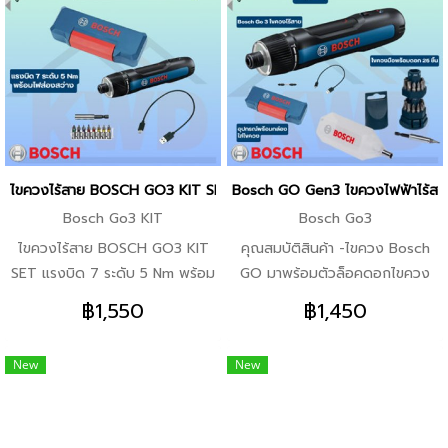
ทนทานพร้อมระดับการป้องกัน
2,300 วัตต์รุ่นใหม่ -ทำงานได้
IP67 ที่ป้องกันฝุ่นและน้ำดีเยี่ยมจึง
อย่างปลอดภัยด้วยฝาครอบ
รับมือไซต์งานที่ทรหดได้อย่างมั่นใจ
ป้องกันสะเก็ดแบบปรับได้ -รองรับ
-ช่วงแรงดันไฟฟ้าคู่แบบ 24 V ถึง
การทำงานเกินกำลังได้สูงยิ่งขึ้น
1000 V AC หรือ 90 V ถึง 1000
-วัสดุฐานรองตัดเป็นโลหะที่แข็ง
V AC จึงรองรับการทำงานได้อย่าง
แรงทนทาน -พกพาและใช้งานได้
หลากหลาย -ประสิทธิภาพน่าเชื่อถือ
ง่ายด้วยมือจับที่ออกแบบตามหลัก
ด้วยระบบทดสอบการทำงาน
สรีรศาสตร์ ใช้งานได้ทั้งผู้ที่ถนัดมือ
ไขควงไร้สาย BOSCH GO3 KIT SET แรงบิด 7 ระดับ 5 Nm พร้อมไฟส่องส
Bosch GO Gen3 ไขควงไฟฟ้าไร้สาย พ
อัตโนมัติก่อนใช้งานในแต่ละครั้ง
ซ้ายและมือขวา สินค้าในชุดประกอบ
Bosch Go3 KIT
Bosch Go3
ด้วย -แท่นตัดไฟเบอร์ GCO230*1
ไขควงไร้สาย BOSCH GO3 KIT
คุณสมบัติสินค้า -ไขควง Bosch
เครื่อง -ใบตัดไฟเบอร์ 14 นิ้ว*5 ใบ
SET แรงบิด 7 ระดับ 5 Nm พร้อม
GO มาพร้อมตัวล็อคดอกไขควง
-แว่นนิรภัย กันสะเก็ด*1
ไฟส่องสว่าง 0.601.9H2.281
อเนกประสงค์ที่ล็อคดอกไขควงได้
฿1,550
฿1,450
คุณสมบัติเด่น -ไขควง Bosch GO
ทุกประเภท -ตัวล็อคดอกไขควง
มาพร้อมตัวล็อคดอกไขควง
อเนกประสงค์สามารถล็อคดอก
New
New
อเนกประสงค์ที่ล็อคดอกไขควงได้
ไขควงทุกประเภทได้อย่างแน่นหนา
ทุกประเภท จุดเด่น -ตัวล็อคดอก
-คลัตช์แบบกลไกรุ่นใหม่ สามารถ
ไขควงอเนกประสงค์สามารถล็อค
ปรับตั้งค่าแรงบิดได้ 7 ระดับ