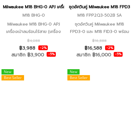
มองเห็นปริมาณเศษฝุ่นภายใน -ใช้
Milwaukee M18 BHG-0 APJ เครื่องเป่าลมร้อนไร้สาย (เครื่องเปล่า) (ของแ
ชุดอัศวินคู่ Milwaukee M18 FPD3
งานต่อเนื่องได้นานถึง 25 นาที
M18 BHG-0
M18 FPP2Q3-502B SA
ด้วยแบตเตอรี่ขนาด 5.0 แอมป์อาว
Milwaukee M18 BHG-0 APJ
ชุดอัศวินคู่ Milwaukee M18
ว์ -ระบบแบตเตอรี่ สามารถใช้กับ
เครื่องเป่าลมร้อนไร้สาย (เครื่อง
FPD3-0 และ M18 FID3-0 พร้อม
แบตเตอรี่ M18™ ของ
เปล่า) คุณสมบัติ -คอยล์ความร้อน
อุปกรณ์ รวมเช็ตพร้อมใช้งาน
฿4,088
฿16,888
MILWAUKEE™ ได้ทุกรุ่น
สมรรถนะสูงทำให้เครื่องมือสามารถ
฿3,988
฿16,588
-2%
-2%
สร้างความร้อนที่อุณภูมิสูงถึง
สมาชิก
฿3,900
สมาชิก
฿16,000
-5%
-5%
470 องศา -อุณหภูมิความร้อน
พร้อมใช้งานได้ภายใน 7 วินาทีทำให้
New
New
ผู้ใช้สามารถทำงานเสร็จได้อย่าง
Best Seller
Best Seller
รวดเร็ว -ระบบอิเล็กทรอนิกส์
ป้องกันการทำงานเกินพิกัด
REDLINK™ ในเครื่องมือและชุด
แบตเตอรี่เป็นระบบที่มีความทนทาน
ที่สุดในรุ่น -การควบคุมเซลล์
แบตเตอรี่แต่ละเซลล์ช่วยเพิ่ม
ประสิทธิภาพเวลาทำงานของเครื่อง