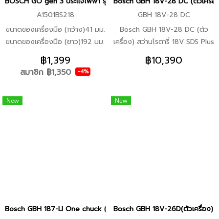
BOSCH GO gen 3 ประแจไฟฟ้า รุ่นใหม่ เหมาะมือ แรงขึ้น (ประกันศูนย์/พร
Bosch GBH 18V-28 DC (ตัวเครื่อง)
ในราคาที่เอื้อมถึงและเหมาะกับงาน
A1501BS218
GBH 18V-28 DC
ช่างทุกรูปแบบ
ขนาดของเครื่องมือ (กว้าง)41 มม.
Bosch GBH 18V-28 DC (ตัว
ขนาดของเครื่องมือ (ยาว)192 มม.
เครื่อง) สว่านโรตารี่ 18V SDS Plus
ขนาดของเครื่องมือ (สูง)41 มม.
Brushless motor28ม.ม. ด้ามจับ
฿1,399
฿10,390
ตัว D 3 โหมดฟังก์ชั่นการใช้งาน :
สมาชิก
฿1,350
-4%
เจาะ เจาะกระแทก และสกัด
ประสิทธิภาพที่ทรงพลังด้วยแรง
New
New
กระแทก 3.4 จูล เพื่อการเจาะที่
รวดเร็วและอัตราการสกัดสูง
Bosch GBH 187-LI One chuck (ตัวเครื่อง)สว่านโรตารี่ไร้สาย18Vระบบ
Bosch GBH 18V-26D(ตัวเครื่อง) สว