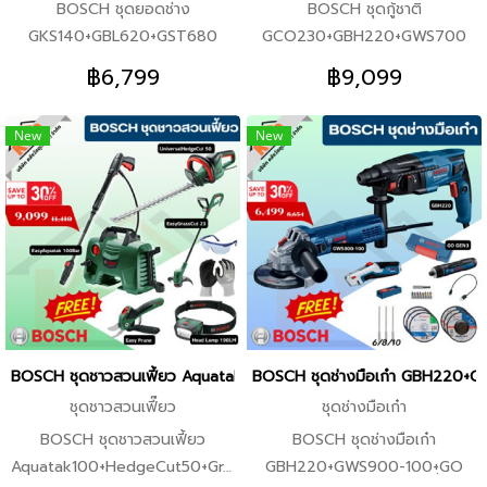
BOSCH ชุดยอดช่าง
BOSCH ชุดกู้ชาติ
GKS140+GBL620+GST680
GCO230+GBH220+GWS700
ราคาพิเศษยกชุด พร้อมของแถม
ราคาพิเศษยกชุด พร้อมลุยงาน
฿6,799
฿9,099
PRO Q3/2025 ชุดรวมสินค้าจาก
PRO Q3/2025 ชุดรวมสินค้าจาก
BOSCH ของแท้ ลงทะเบียน
BOSCH ของแท้ ลงทะเบียน
New
New
ONLINE พร้อมขอแถมจัดหนัก จัด
ONLINE พร้อมขอแถมจัดหนัก จัด
เต็ม จากราคาเต็ม 6,799 เหลือ
เต็ม จากราคาเต็ม 11,414 เหลือ
8,659 ในชุดประกอบไปด้วย 1x
9,099 ในชุดประกอบไปด้วย 1x
BOSCH GKS140 เครื่องเลื่อยวง
BOSCH GCO230 เครื่องตัด
เดือน ขนาด 7นิ้้ว 1,400w 1x
ไฟเบอร์ ตัดเหล็ก ขนาด 14นิ้ว 1x
BOSCH GBL620 เครื่องเป่าลม
BOSCH GBH220 สว่านโรตารี่
620w 1x BOSCH GST680
3ระบบ เจาะปูน กระแทก 22มิล 1x
เลื่อยจิ๊กซอว์ 500 วัตต์ 1x
BOSCH GWS700 เครื่องเจีย
BOSCH GO GEN3 KIT สว่าน
เครื่องตัด ลูกหมู ขนาด 4นิ้ว 1x
BOSCH ชุดชาวสวนเฟี้ยว Aquatak100+HedgeCut50+GrassCut23+E
BOSCH ชุดช่างมือเก๋า GBH220+
ไขควงไร้สาย พร้อมอุปกรณ์ 1x
BOSCH GO GEN3 KIT สว่าน
ชุดชาวสวนเฟี๊ยว
ชุดช่างมือเก๋า
BOSCH ตลับเมตร 5เมตร 1x
ไขควงไร้สาย พร้อมอุปกรณ์ 1x
BOSCH ชุดชาวสวนเฟี้ยว
BOSCH ชุดช่างมือเก๋า
BOSCH ใบเลื่อยวงเดือน 7นิ้ว
BOSCH Measurment Tape
Aquatak100+HedgeCut50+GrassCut23+EasyPrune+Head
GBH220+GWS900-100+ฺGO
60ฟัน 3x BOSCH กระดาษทราย
ตลับเมตร ยาว 5เมตร 3x BOSCH