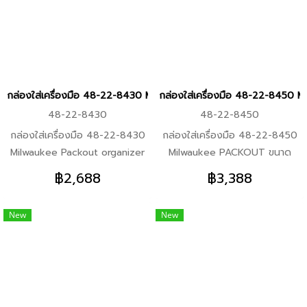
-มาตรฐาน IP65 รับรองในทุก
สภาพอากาศ -ถังใส่อุปกรณ์ภายใน
จะถูกปิดสนิทเวลาปิดฝากล่อง วัสดุ
อุปกรณ์ที่ใส่ในแต่ละกล่องจะไม่ไหล
เทปนกัน
กล่องใส่เครื่องมือ 48-22-8430 Milwaukee Packout organizer (ของแ
กล่องใส่เครื่องมือ 48-22-8450
48-22-8430
48-22-8450
กล่องใส่เครื่องมือ 48-22-8430
กล่องใส่เครื่องมือ 48-22-8450
Milwaukee Packout organizer
Milwaukee PACKOUT ขนาด
(ของแท้/พร้อมส่ง) คุณสมบัติ
กลางพร้อมโฟม คุณสมบัติสินค้า
฿2,688
฿3,388
สินค้า -เป็นส่วนหนึ่งของระบบจัด
-สามารถต่อกับ กล่อง packout
เก็บอุปกรณ์เครื่องมือแบบแยกส่วน
รุ่นปกติได้ -มาพร้อมกับโฟมสำหรับ
New
New
-ผลิตจากโพลิเมอร์ทนต่อแรง
ปรับแต่งเครื่องมือ ให้เข้ากับกล่อง
กระแทก -ถังใส่อุปกรณ์แบบถอด
ได้และไม่ขยับขณะขนย้าย
และแขวนติดตั้งได้ (48-22-
-ออกแบบให้มีขนาดแบนเพื่อง่าย
8430, 48-22-8435) -ถังใส่
ต่อการขนย้ายและเพิ่มชั้นได้มากขึ้น
อุปกรณ์ถอดออกได้และมีที่กั้นแยก
-กันน้ำระดับ IP65 -วัสดุทำจาก
ได้ (48-22-8431, 48-22-8436)
พลาสติกกันกระแทก -ตัวล็อคเป็น