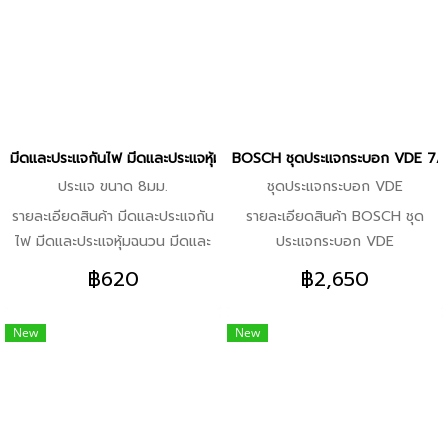
EN/IEC 60900 -ใช้งานสะดวก
กระเป๋าที่แข็งแรง คุณสมบัติเด่น
สามารถจับและตัดได้อย่างมี
-หุ้มฉนวน เรียบง่าย ใช้สะดวก –
ประสิทธิภาพ -หัวคีมทำจาก
ไขควงวัดไฟแบบขั้วเดียวจาก
เหล็กกล้าวานาเดียมชุบโครเมียมที่
Bosch Professional
แข็งแรงทนทาน
มีดและประแจกันไฟ มีดและประแจหุ้มฉนวน มีดและประแจVDE จาก BOSCH 
BOSCH ชุดประแจกระบอก VDE 7/8/1
ประแจ ขนาด 8มม.
ชุดประแจกระบอก VDE
รายละเอียดสินค้า มีดและประแจกัน
รายละเอียดสินค้า BOSCH ชุด
ไฟ มีดและประแจหุ้มฉนวน มีดและ
ประแจกระบอก VDE
ประแจVDE จาก BOSCH รุ่นปี
7/8/10/12/13/14มม. (ยกชุด
฿620
฿2,650
2024 คุณสมบัติเด่น -หุ้มฉนวน
6ชิ้น พร้อมถาด) รุ่นปี 2024
เรียบง่าย ใช้สะดวก – ประแจ VDE
คุณสมบัติเด่น -หุ้มฉนวน เรียบง่าย
New
New
จาก Bosch Professional จุดเด่น
ใช้สะดวก – ชุดประแจกระบอก
-ผ่านทดสอบถึง 10,000 โวลท์
VDE 6 ชิ้น ขนาด 7-14 มม. จาก
และผ่านการรับรอง VDE ถึง
Bosch Professional จุดเด่น
1,000 โวลท์ตามมาตรฐาน DIN
-ผ่านทดสอบถึง 10,000 โวลท์
EN/IEC 60900 -เหล็กกล้าวานา
และผ่านการรับรอง VDE ถึง