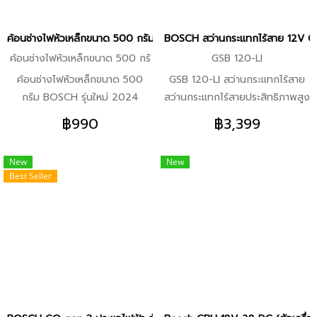
แบบต่างๆ ให้ในชุด -ใช้งานคล่อง
สูงสุด
ตัวด้วยระบบเปลี่ยนใบมีดโดยไม่
ค้อนช่างไฟหัวเหล็กขนาด 500 กรัม BOSCH รุ่นใหม่ 2024
BOSCH สว่านกระแทกไร้สาย 12V GSB
ต้องใช้เครื่องมือ
ค้อนช่างไฟหัวเหล็กขนาด 500 กรั
GSB 120-LI
ม
ค้อนช่างไฟหัวเหล็กขนาด 500
GSB 120-LI สว่านกระแทกไร้สาย
กรัม BOSCH รุ่นใหม่ 2024
สว่านกระแทกไร้สายประสิทธิภาพสูง
คุณสมบัติเด่น ค้อนมีความทนทาน
รุ่น GSB 120-LI Professional
฿990
฿3,399
สูงและให้แรงตอกได้อย่างสูงสุด
เหมาะสำหรับการขันสกรูและการเจาะ
จุดเด่น หัวและด้ามจับทำจาก
ไม้ เหล็ก พลาสติก และปูน ชุดเกียร์
New
New
เหล็กกล้าชิ้นเดียว จึงมั่นใจได้ถึง
2 สปีดช่วยเพิ่มประสิทธิภาพในการ
Best Seller
คุณภาพระดับสูง อายุการใช้งาน
ทำงานด้วยแรงบิดที่ดีเยี่ยม ระบบ
ยาวนาน และความปลอดภัยที่เพิ่ม
Electronic Cell Protection ช่วย
มากขึ้นสำหรับผู้ใช้ ที่จับแบบนุ่มซับ
ปกป้องแบตเตอรี่ของสว่านจาก
แรงกระแทกและรูปทรงที่ออกแบบ
อาการไฟตก การดึงกระแสไฟฟ้า
ตามหลักสรีรศาสตร์ จึงใช้งานได้
สูงเกิน และการคายประจุจนหมด
อย่างสะดวกง่ายดาย หัวค้อนหนัก
เพื่อยืดอายุการใช้งานให้ยาวนาน
500 กรัมและมีความสมดุลดีเยี่ยม
และมีความทนทานยิ่งขึ้น เครื่องมือ
เพื่อการควบคุมที่แม่นยำ
นี้มอบคุณภาพที่เชื่อถือได้จากบ๊อช