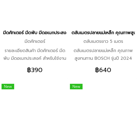
เดียมชุบโครเมียมให้ความทนทาน
1,000 โวลท์ตามมาตรฐาน DIN
และน่าเชื่อถือ -หัวจับทำมุม 15°
EN/IEC 60900 -เที่ยงตรงและ
เหมาะสำหรับใช้งานในพื้นที่แคบ
แข็งแกร่งจึงสวมขันได้อย่าง
แม่นยำ -สบายมือและใช้งานสะดวก
มีดคัทเตอร์ มีดพับ มีดอเนกประสงค์ สำหรับใช้งานแบบมืออาชีพ BOSCH p
ตลับเมตรปลายแม่เหล็ก คุณภาพสูง
ด้วยด้ามจับแบบนุ่มสอดรับสรีระ
มีดคัทเตอร์
ตลับเมตรยาว 5 เมตร
รายละเอียดสินค้า มีดคัทเตอร์ มีด
ตลับเมตรปลายแม่เหล็ก คุณภาพ
พับ มีดอเนกประสงค์ สำหรับใช้งาน
สูงทนทาน BOSCH รุ่นปี 2024
แบบมืออาชีพ BOSCH
คุณสมบัติเด่น -ตลับเมตรยาว 5
฿390
฿640
professional รุ่นปี 2024
เมตร และ 8 เมตร – ดีไซน์ทนทาน
คุณสมบัติเด่น -ชุดมีด
มาพร้อมตลับที่แข็งแกร่งสำหรับ
New
New
อเนกประสงค์ – ดีไซน์ทนทานสูง
การใช้งานระดับมืออาชีพ จุดเด่น
เพื่อการใช้งานระดับมืออาชีพ จุด
-ดีไซน์ทนทานด้วยตัวตลับ
เด่น -ดีไซน์ทนทานเพื่อการใช้งาน
อะลูมิเนียมที่แข็งแกร่ง -วัดระยะ
ระดับมืออาชีพ ทำจากวัสดุ
ไกลได้ง่ายด้วยตะขอแม่เหล็กแรง
อะลูมิเนียมที่แข็งแรงและมีคุณภาพ
สูงที่สามารถยึดพื้นผิวที่เป็นโลหะได้
สูง -เหมาะสำหรับการใช้งานและ
-ที่จับแบบนุ่มและดีไซน์รูปทรงสอด
วัสดุที่หลากหลายเนื่องจากมีมีด
รับสรีระเพื่อประสิทธิภาพการทำงาน