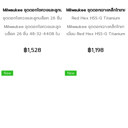
22-8424, 48-22-8425) -จุด
ไขควงหัวเหลี่ยม ขนาด 1” SQ1,
Milwaukee ชุดดอกไขควงและลูกบล็อค 26 ชิ้น 48-32-4408 (ของแท้/พ
Milwaukee ชุดดอกเจาะเหล็กไทเทเ
ล็อคเสริมโลหะ -ถาดใส่ของภายใน
SQ2(4) -ดอกไขหัวแบน ขนาด 1”
ชุดดอกไขควงและลูกบล็อค 26 ชิ้น
Red Hex HSS-G Titanium
(48-22-8424, 48-22-8425)
1/4”, 3/16” -ดอกไขควงหัวแฉก
Milwaukee ชุดดอกไขควงและลูก
Milwaukee ชุดดอกเจาะเหล็กไทเท
-มีแผ่นโฟมที่สามารถตัดแต่งได้
ขนาด 1” P1, P2(5), P3 -ดอก
บล็อค 26 ชิ้น 48-32-4408 ใน
เนี่ยม Red Hex HSS-G Titanium
(48-22-8450)
ไขควงหัวหกเหลี่ยม ขนาด 1”
ชุดประกอบด้วย -SHOCKWAVE™
48-89-4859 คุณสมบัติสินค้า
3/16”, 1/4” -ดอกไขควงหัวหก
1/4" Hex to 3/8" Square
-ดอกสว่านกระแทกที่มีก้านหก
฿1,528
฿1,198
เหลี่ยมชนิด Security 1/8”, 3/16”,
Socket Adapter -TORX® บิต
เหลี่ยมขนาด 1/4 สำหรับการใช้งาน
5/32”, 9/64” -ดอกไขควงหัวท็
2" T25 -TORX® บิต 2" T20 -
ทั่วไปในดอกสว่านกระแทกและดอก
อกซ์ชนิด Security T10, T15,
TORX® บิต 1" T30 -TORX®
สว่าน -การเคลือบไททาเนียมไนไต
T20, T25(2), T27, T30 -ดอก
New
New
บิต 1" T25 -TORX® บิต 1" T20
รด์จะกระจายความร้อนและทำให้
ไขควงหัว Spanner #6, #8,
-บิตสแควร์ 1" SQ2 -บิตสแควร์ 1"
ดอกสว่านเหมาะสำหรับการใช้งานที่
#10, #12 -ดอกไขควงหัว Clutch
SQ1 -SHOCKWAVE™ ที่จับดอก
ความเร็วสูงด้วย - ปลาย QUAD
G ขนาด 1” 1/8”, 3/16”, 5/32”
สว่านแม่เหล็กขนาดกะทัดรัด
EDGE™ การผสมผสานที่เป็น
Compact -บิตสแควร์ 2" SQ2
เอกลักษณ์ของจุดแยก 135° และสี่
-ฟิลลิปบิต 2" P2 -บิตสแควร์ 1"
คมตัด จุดแยก 135° ช่วยให้เริ่มเจาะ
SQ3 -ดอกไขควงปากแฉก 1" P3
ได้อย่างแม่นยำและรวดเร็วโดยไม่
-ฟิลลิปบิต 1" P2 -ดอกไขควงปาก
ต้องเดิน คมตัดทั้งสี่ทำให้เศษเล็ก