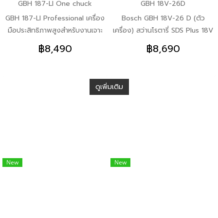
GBH 187-LI One chuck
GBH 18V-26D
GBH 187-LI Professional เครื่อง
Bosch GBH 18V-26 D (ตัว
มือประสิทธิภาพสูงสำหรับงานเจาะ
เครื่อง) สว่านโรตารี่ SDS Plus 18V
กระแทกและงานสกัดเบาบนพื้น
Brushless motor เป็นเครื่องมือ
฿8,490
฿8,690
คอนกรีตหรืองานเจาะไม้และโลหะ
ช่างไฟฟ้าแบบไร้สายที่เหมาะสำหรับ
งานเจาะ เจาะกระแทก และเจาะสกัด
ต่างๆ เช่น งานไม้ งานเหล็ก งาน
ดูเพิ่มเติม
โลหะ งานก่อสร้าง หรืองาน
ซ่อมแซม
New
New