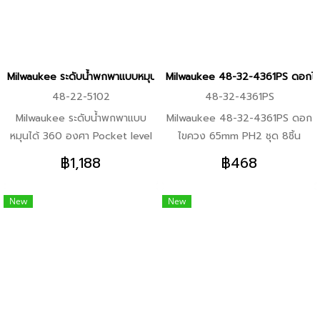
Milwaukee ระดับน้ำพกพาแบบหมุนได้ 360 องศา Pocket level 48-22-5
Milwaukee 48-32-4361PS ดอกไขคว
48-22-5102
48-32-4361PS
Milwaukee ระดับน้ำพกพาแบบ
Milwaukee 48-32-4361PS ดอก
หมุนได้ 360 องศา Pocket level
ไขควง 65mm PH2 ชุด 8ชิ้น
48-22-5102 คุณสมบัติสินค้า
พร้อมกล่อง ข้อมูลสินค้า -หัว
฿1,188
฿468
-แม่เหล็กแรงสูง ติดได้ดีกว่าแม่ด
ไขควงชนิด PH2, ความยาว 65
หล็กทั่วไป 2 เท่า -ตัวระดับน้ำ
มม., ชุด 8 ชิ้น คุณสมบัติสินค้า
New
New
สามารถหมุนปรับองศาได้ -ระบบ
-เป็นของซีรีส์ SHOCKWAVE ที่
ล็อค องศาระดับน้ำทำได้อย่าง
ออกแบบมาโดยเฉพาะสำหรับเครื่อง
แม่นยำ -ตัวระดับน้ำมีความทนทาน
มือกระแทกแรงบิดสูงโดยใช้
สูง
โครงสร้างแบบสองทิศทางและวัสดุ
ที่ทนต่อการสึกหรอเหมาะสำหรับ
สถานการณ์การทำงานที่มีความเข้ม
สูงเช่นงานไม้และการประมวลผล