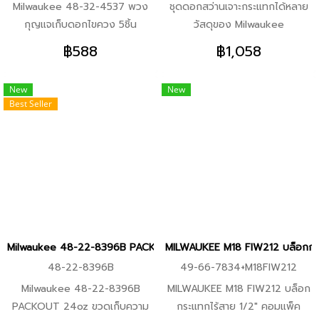
Milwaukee 48-32-4537 พวง
ชุดดอกสว่านเจาะกระแทกได้หลาย
BPM หัวจับดอก 13 มม. (1/2")
กุญแจเก็บดอกไขควง 5ชิ้น
วัสดุของ Milwaukee
มอเตอร์ FUEL™ Brushless ขนาด
คุณสมบัติ -ผลิตจากวัสดุเหล็กฟ
SHOCKWAVE ออกแบบด้วยปลาย
เล็ก ใช้งานพื้นที่แคบได้ดี -ไขควง
฿588
฿1,058
อร์จ (Forged Steel) เกรด
คาร์ไบด์ 2 แฉกเพื่อให้มีความ
กระแทกไร้สาย M12 FID2 แรงบิด
พรีเมียม ให้โครงสร้างที่แข็งแรง
ทนทานควบคู่ไปกับความเกร่งในการ
สูงสุด 170 Nm ความเร็วรอบ
New
New
ทนทาน และมีอายุการใช้งาน
เจาะในวัสดุที่มีความเหนียวและหลาก
สูงสุด 0–3,600 RPM อัตรา
Best Seller
ยาวนาน -การออกแบบมุ่งเน้นให้ผู้
หลาย เช่น คอนกรีต อิฐ กระเบื้อง
กระแทกสูงสุด 0–4,000 IPM
ใช้งานสามารถพกพาติดตัวไปได้ทุก
หลังคา โลหะบาง เซรามิก กระเบื้อง
ระบบ 4-Mode Drive Control หัว
ที่ และเข้าถึงดอกไขควงได้อย่าง
ไม้ พีวีซี อลูมิเนียม Drywall และ
จับดอก 1/4" Hex มอเตอร์
ง่ายดาย -กลไกการยึดจับใช้ระบบ
อื่นๆ -ด้ามหกเหลี่ยม 1/4" เข้ากัน
FUEL™ Brushless -แบตเตอรี่
ลูกปืนคู่ (Dual Ball Retention)
ได้กับกระแทก สว่าน/ไขควง
M12 REDLITHIUM™ 4.0Ah
ร่วมกับร่องหกเหลี่ยมภายใน ช่วย
กระแทก และสว่านกระแทก
จำนวน 2 ก้อน ให้พลังงานต่อ
ล็อกดอกไขควงได้อย่างแน่นหนา
MILWAUKEE SHOCKWAVE
เนื่อง ทนทาน ใช้งานหนักได้
และปลอดภัย -มอบความมั่นใจใน
Multi-Material Drill Bits -มา
รองรับเครื่องมือ Milwaukee M12
Milwaukee 48-22-8396B PACKOUT 24oz ขวดเก็บความเย็น สีดำ (ขอ
MILWAUKEE M18 FIW212 บล็อกกระ
การพกพาหน้างานสูง โดยช่วย
พร้อมกล่องเก็บดอกสว่าน สะดวก
ทุกรุ่น -แท่นชาร์จ C12C Charger
48-22-8396B
49-66-7834+M18FIW212
ป้องกันและลดความเสี่ยงจากการ
พกพาง่าย -4mm x 90mm
ชาร์จเร็ว รองรับแบตเตอรี่
Milwaukee 48-22-8396B
MILWAUKEE M18 FIW212 บล็อก
ทำดอกไขควงร่วงหล่นหรือสูญหาย
Multi-Material Drill Bit
Milwaukee M12 -จุดเด่นสินค้า
PACKOUT 24oz ขวดเก็บความ
กระแทกไร้สาย 1/2" คอมแพ็ค
-ออกแบบช่องเก็บให้สามารถใส่และ
(4932471092) 1 ชิ้น -5mm x
เทคโนโลยี FUEL™ Brushless แรง