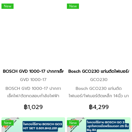
BOSCH ของแท้ ลงทะเบียน
Professional ส่องสว่างพื้นที่
ดอกโรตารี่ SDS-Plus-1
New
New
ONLINE พร้อมขอแถมจัดหนัก จัด
ทำงานได้อย่างมีประสิทธิภาพ ไฟ
8x100/160 1x BOSCH ดอก
เต็ม จากราคาเต็ม 3,955 เหลือ
LED 20 -ดวงสามารถปรับระดับ
โรตารี่ SDS-Plus-1 10x100/160
2,955 ในชุดประกอบไปด้วย 1x
ความสว่างได้ 3 ระดับ โดยให้ความ
BOSCH GWS700 เครื่องเจีย
สว่างได้สูงสุด 800 ลูเมน
เครื่องตัด ลูกหมู ขนาด 4นิ้ว 1x
-อเนกประสงค์สำหรับการใช้งาน
BOSCH GBM400 สว่านไฟฟ้า
ด้วยขนาดเล็กกะทัดรัด พร้อมแม่
10มม. 1x BOSCH Folding knife
เหล็กแรงสูงและตะขอแขวนโลหะ
+ cutter set ชุดคัตเตอร์พับ (ชุด
แบบหมุนได้ กลไกพับนวัตกรรมใหม่
2ชื้น) 3x BOSCH ใบตัดเหล็ก
-พร้อมด้วยโคมแบบหมุนได้ 360°
BOSCH GVD 1000-17 ปากกาเช็คไฟ/ตัดทดสอบกำลังไฟฟ้า 0.601.077.0
Bosch GCO230 แท่นตัดไฟเบอร์/ไฟเบอ
ขนาด 4นิ้ว 3x BOSCH ใบเจีย
และเอียงขึ้นลงได้ 180° ให้ความ
GVD 1000-17
GCO230
เหล็ก ขนาด 4นิ้ว 1x ชุดดอกสว่าน
สว่างครอบคลุมทุกจุด และปุ่ม
BOSCH GVD 1000-17 ปากกา
Bosch GCO230 แท่นตัด
เหล็ก ปูน ไม้ XLINE33
ควบคุมแบบปุ่มเดียวเพื่อความ
เช็คไฟ/ตัดทดสอบกำลังไฟฟ้า
ไฟเบอร์/ไฟเบอร์ตัดเหล็ก 14นิ้ว มา
สะดวกในการใช้งาน
0.601.077.0K0 คุณสมบัติสินค้า
พร้อมใบตัด 14 นิ้ว คุณสมบัติ
฿1,029
฿4,299
-เครื่องทดสอบแรงดันไฟฟ้าแบบไม่
สินค้า -ตัดเหล็กกล้าได้เร็วและนุ่ม
สัมผัสที่ทนทานเพื่อความปลอดภัย
นวลมากยิ่งขึ้น -ทำการตัดได้
New
New
ในการทำงานยิ่งขึ้น จุดเด่น -ดีไซน์
รวดเร็วและราบรื่น ด้วยมอเตอร์