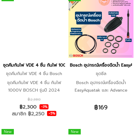
5 ชิ้น: คีมปากเฉียง 1 ชิ้น (160
มม.), คีมปากยาว 1 ชิ้น (200 มม.)
และไขควง 3 ชิ้น SL 3.5 / SL 6.5
/ PH 2 -เครื่องมือ VDE ทุกชิ้น
ผ่านทดสอบถึง 10,000 โวลท์ และ
ผ่านการรับรอง VDE ถึง 1,000
โวลท์ตามมาตรฐาน DIN EN/IEC
60900 -แม่นยำ ทนทาน และใช้
งานง่ายด้วยด้ามเครื่องมือทรง
ชุดคีมกันไฟ VDE 4 ชิ้น กันไฟ 1000V BOSCH รุ่นปี 2024
Bosch อุปกรณ์เครื่องฉีดน้ำ Easy
เพรียว ด้ามจับแบบนุ่ม และดีไซน์
ชุดคีมกันไฟ VDE 4 ชิ้น Bosch
ชุดซีล
ตามหลักสรีรศ าสตร์
ชุดคีมกันไฟ VDE 4 ชิ้น กันไฟ
Bosch อุปกรณ์เครื่องฉีดน้ำ
1000V BOSCH รุ่นปี 2024
EasyAquatak และ Advance
คุณสมบัติเด่น -หุ้มฉนวน เรียบง่าย
Aquatak 1.ชุดซีล 1 ชุด 4 วง
฿2,380
ใช้สะดวก - ชุดคีม VDE จาก
สำหรับเครื่องฉีดน้ำ/ปืนฉีดน้ำ 2.ท่อ
฿169
฿2,300
-3%
Bosch Professional (4 ชิ้น) จุด
อ่อนความดันสูง/สายสำรองยาว 3
สมาชิก
฿2,250
-5%
เด่น -ผ่านทดสอบถึง 10,000
ม. สำหรับเครื่องฉีดน้ำ AQT 33-10
โวลท์ และผ่านการรับรอง VDE ถึง
, 33-11 EasyAquatak 100, 110
New
New