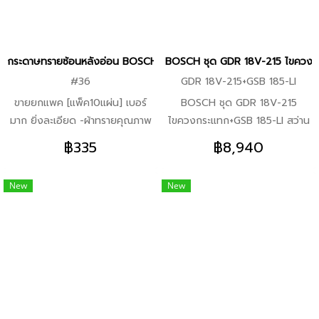
กระดาษทรายซ้อนหลังอ่อน BOSCH X435 ทุกเบอร์ ราคาเดียวกัน ขายยก
BOSCH ชุด GDR 18V-215 ไขควงกระแท
#36
GDR 18V-215+GSB 185-LI
ขายยกแพค [แพ็ค10แผ่น] เบอร์
BOSCH ชุด GDR 18V-215
มาก ยิ่งละเอียด -ผ้าทรายคุณภาพ
ไขควงกระแทก+GSB 185-LI สว่าน
ดี ยึดติดด้วยกาวคุณภาพสูง
กระแทก+ชุด X-line 100 ชิ้น สุด
฿335
฿8,940
-ใช้ได้ทั้งงานเหล็ก สแตนเลส และ
คุ้ม คุณสมบัติ GDR 18V-215
ไม้ -เจียรขัดเรียบเนียน ไม่มีสะดุด
ไขควงกระแทกไร้สาย -เครื่องมือ
New
New
-ใช้ได้กับเครื่องเจียรทุกยี่ห้อ
ทางเลือกแรกสำหรับงานขันสกรูที่
ต้องการความรวดเร็วและแม่นยำ
-รวดเร็วและมีประสิทธิภาพ ขันได้
แม้แต่สกรูยาวและไม้เนื้อแข็งด้วย
มอเตอร์ความเร็ว 3,300 รอบ/นาที
และแรงบิด 215 นิวตันเมตร
-ทำงานในพื้นที่แคบได้สะดวก
เนื่องจากมีขนาดเล็กและเป็นเครื่อง