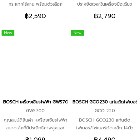
กระแทกไร้สาย พร้อมตัวเลือก
ประหยัดเวลาในเครื่องมือเดียว
คุณสมบัติเด่น -เครื่องมือทางเลือก
พร้อมตัวจับยึดเครื่องมือ GDX
฿2,590
฿2,790
แรกสำหรับงานขันสกรูที่ต้องการ
แบบ 2-in-1 ที่ใช้ได้ทั้งงานขันสกรู
ความรวดเร็วและแม่นยำ จุดเด่น
และงานขันโบลท์ -เครื่องมือขัน
New
New
-รวดเร็วและมีประสิทธิภาพ ขันได้
โบลท์ทรงพลังที่ให้แรงบิด 285 นิว
แม้แต่สกรูยาวและไม้เนื้อแข็งด้วย
ตันเมตรเพื่อให้ขันโบลท์ได้อย่าง
มอเตอร์ความเร็ว 3,300 รอบ/นาที
ง่ายดาย พร้อมตัวปรับความเร็ว 2
และแรงบิด 215 นิวตันเมตร
ระดับ ความเร็วสูงเพื่อประสิทธิภาพ
-ทำงานในพื้นที่แคบได้สะดวก
ในการทำงานเป็นเลิศ เหมาะสำหรับ
เนื่องจากมีขนาดเล็กและเป็นเครื่อง
งานที่ต้องการความประณีต
มือไร้สาย -ให้คุณภาพผิวงานดีด้วย
-ทำงานเป็นเวลานานได้อย่างสบาย
โหมดขันอัตโนมัติสองโหมด พร้อม
ไม่เมื่อยล้าด้วยมือจับออกแบบตาม
ระบบหยุดและลดความเร็วอัตโนมัติ
หลักสรีรศาสตร์ที่มาพร้อมที่จับนุ่ม
BOSCH เครื่องเจียรไฟฟ้า GWS700 710w พร้อมอุปกรณ์ตามรูป (ของแท้ป
BOSCH GCO230 แท่นตัดไฟเบอร์/ไฟเบ
และด้ามจับทรงผอม
GWS700
GCO 220
คุณสมบัติสินค้า -เครื่องเจียรไฟฟ้า
BOSCH GCO230 แท่นตัด
ขนาดเล็กที่มีประสิทธิภาพสูงและ
ไฟเบอร์/ไฟเบอร์ตัดเหล็ก 14นิ้ว
คุณภาพเยี่ยม -มาพร้อมกับ
(เฉพาะเครื่อง) คุณสมบัติเด่น -ตัด
฿1,099
฿4,490