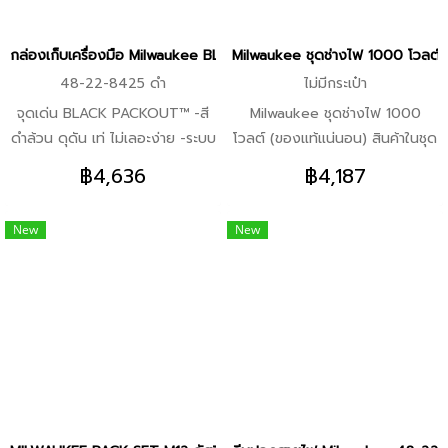
โลหะ เครื่องมือที่ใช้งานได้ -หัวชุดนี้
เข้ากันได้กับเครื่องมือไฟฟ้า
กล่องเก็บเครื่องมือ Milwaukee BLACK PACKOUT™ รุ่นสีพิเศษ
Milwaukee ชุดช่างไฟ 1000 โวลต์
Milwaukee M12 / M18 series
48-22-8425 ดำ
ไม่มีกระเป๋า
(เช่นไขควงกระแทกสว่าน ฯลฯ) และ
จุดเด่น BLACK PACKOUT™ -สี
Milwaukee ชุดช่างไฟ 1000
ยังสามารถใช้กับเครื่องมืออินเท
ดำล้วน ดุดัน เท่ ไม่เลอะง่าย -ระบบ
โวลต์ (ของแท้แน่นอน) สินค้าในชุด
อร์เฟซหกเหลี่ยมมาตรฐานยี่ห้ออื่น
PACKOUT™ Modular ต่อขยายได้
ประกอบด้วย -ไขควงหุ้มฉนวนกัน
ได้อีกด้วย
฿4,636
฿4,187
-โครงสร้างแข็งแรง ทนฝุ่น ทนแรง
ไฟฟ้า 8-in-1*1 -มีดพับ
กระแทก -ล็อกแน่น ไม่หลุดระหว่าง
อเนกประสงค์ รุ่น Fastback*1
New
New
ขนย้าย -ใช้งานได้ทั้งงานไซต์ งาน
-คีมปอกสายไฟหุ้มฉนวนรกันไฟฟ้า
อู่ งานซ่อม
1000 โวลต์*1 -คีมตัดปากเฉียง 8
นิ้ว หุ้มฉนวนกันไฟฟ้า 1000
โวลต์*1 -คีมตัดปากตรง 9 นิ้ว หุ้ม
ฉนวนกันไฟฟ้า 1000 โวลต์*1
-สายเซฟตี้ล็อกเครื่องมือ 2.2 kg.
Quick Connect (แพ็ค 3 ชิ้น)*1
ตัวเลือกเพิ่มเติม -(เพิ่ม) กระเป๋า
เครื่องมือช่างสะพายหลัง