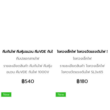
1,000 โวลท์ตามมาตรฐาน DIN
3.หัวฉีดสำหรับ ทุกรุ่น หัวฉีดแบบ
EN/IEC 60900 -จับถือได้ถนัดมือ
ควงสว่าน หัวฉีดตรง 4.ก้านปืน
-จับ ตัด และแกะสายไฟได้ดี -หัว
สำหรับ EasyAquatak 100, 110,
คีมทำจากเหล็กกล้าวานาเดียมชุบ
120 Advance Aquatak 140,
โครเมียมที่แข็งแรงทนทาน
150,
คีมกันไฟ คีมหุ้มฉนวน คีมVDE กันไฟ 1000V BOSCH รุ่นปี 2024
ไขควงเช็คไฟ ไขควงวัดแรงดันไฟ 
คีมปลอกสายไฟ
ไขควงเช็คไฟ
รายละเอียดสินค้า คีมกันไฟ คีมหุ้ม
รายละเอียดสินค้า ไขควงเช็คไฟ
ฉนวน คีมVDE กันไฟ 1000V
ไขควงวัดแรงดันไฟ SL3x65
BOSCH รุ่นปี 2024 คุณสมบัติ
BOSCH Profesional 2024 จุด
฿540
฿180
เด่น -หุ้มฉนวน เรียบง่าย ใช้สะดวก
เด่น -ไขควงวัดไฟได้รับการรับรอง
– คีมจาก Bosch Professional
ตามมาตรฐาน DIN VDE 0680-6
New
New
จุดเด่น -ผ่านทดสอบถึง 10,000
-ก้านทำจากเหล็กกล้า S2 หุ้มฉนวน
โวลท์ และผ่านการรับรอง VDE ถึง
-ใช้งานสะดวกด้วยการออกแบบ
1,000 โวลท์ตามมาตรฐาน DIN
ตามหลักสรีรศาสตร์และคลิปหนีบ