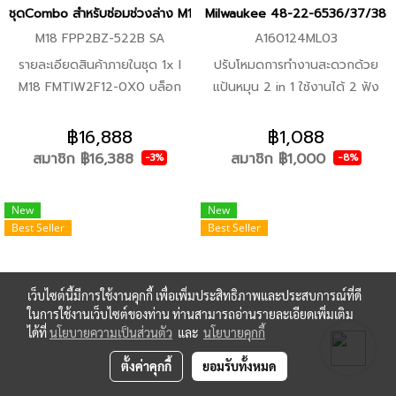
มือและทำให้มั่นใจถึงความทนทานใน
ชุดCombo สำหรับซ่อมช่วงล่าง M18 FMTIW2F12 +M12 FRAIWF12 Milwauke
Milwaukee 48-22-6536/37/38 คี
ระยะยาว -ตะขอเกี่ยวบันไดที่ทนทาน
M18 FPP2BZ-522B SA
A160124ML03
สำหรับการจัดการพื้นที่และความ
รายละเอียดสินค้าภายในชุด 1x I
ปรับโหมดการทำงานสะดวกด้วย
ปลอดภัย -มาพร้อมกับหัวต่อ 2
M18 FMTIW2F12-0X0 บล็อก
แป้นหมุน 2 in 1 ใช้งานได้ 2 ฟัง
แบบ ซึ่งเป็นหัวต่อลดขนาด เพื่อ
กระแทกไร้สาย 18 โวลต์ 1/2" มิด
ก์ชั่น คีมหุบและคีมถ่าง แป้นปรับ
เพิ่มความร้อนเฉพาะจุด และหัวต่อ
ทอร์ค (เครื่องเปล่า) 1x I M12
หมุนทำจากโลหะ เคลือบแบล็กออก
฿16,888
฿1,088
แบบกระจายความร้อน เพื่อเป่าลม
FRAIWF12-0 บล็อกกระแทก
ไซต์ ป้องกันสนิม ด้ามจับเคลือบ
สมาชิก
฿16,388
สมาชิก
฿1,000
-3%
-8%
ร้อนบริเวณรอบวัตถุ อาทิเช่นท่อ
มุมฉากไร้สาย 12 โวลต์ 1/2"
สองชั้นกันลื่น ระบุสัญลักษณ์
-ไฟ LED ในตัวเพื่อส่องสว่างพื้นที่
(เครื่องเปล่า) 1x I แบตเตอรี่ 12
ชัดเจน ขนาดเส้นผ่านศูนย์กลาง
ทำงาน -มิลวอกี้™ REDLITHIUM™-
New
New
โวลต์ 2.0 แอมป์อาว 1x I
ปลายคีม องศาของคีม และสัฐ
ION แบตเตอรี่ที่ทนที่สุดในตลาด
Best Seller
Best Seller
แบตเตอรี่ 18 โวลต์ 5.0 แอมป์อาว
ลักษณ์แหวนล็อกวงนอก แหวน
ให้กำลังการทำงานอย่างต่อเนื่อง
1x I แท่นชาร์จแบตเตอรี่ 12-18
ล็อกวงใน
และอายุการใช้งานยาวนาน -ใช้ร่วม
โวลต์ 1x I ชุดประแจแหวนข้างปาก
กับแบตเตอรี่ MILWAUKEE™
เว็บไซต์นี้มีการใช้งานคุกกี้ เพื่อเพิ่มประสิทธิภาพและประสบการณ์ที่ดี
ตาย 7ชิ้น 1x I ชุดลูบล็อคกระแทก
ในการใช้งานเว็บไซต์ของท่าน ท่านสามารถอ่านรายละเอียดเพิ่มเติม
M18™ ได้ทุกรุ่น
1/2" (14ชิ้น) 1x I กระเป๋า
ได้ที่
นโยบายความเป็นส่วนตัว
และ
นโยบายคุกกี้
อเนกประสงค์ Milwaukee size M
ตั้งค่าคุกกี้
ยอมรับทั้งหมด