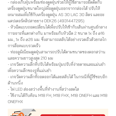
- กล่องเก็บฝุ่นพร้อมช่องดูดฝุ่นช่วยให้ผู้ใช้สามารถยึดติดกับ
เครื่องดูดฝุ่นขนาดใหญ่เพื่อดูดฝุ่นออกจากกล่องได้ ปรับให้
เหมาะสมเพื่อใช้กับเครื่องดูดฝุ่น AS 30 LAC 30 ลิตร และอะ
แดปเตอร์คลิปสายยาง DEK26 (4931447295)
- หัวฉีดแบบถอดเปลี่ยนได้เพื่อปรับให้เข้ากับเส้นผ่านศูนย์กลาง
การเจาะที่แตกต่างกัน มาพร้อมกับหัวฉีด 2 ขนาด 1x ถึง ⌀16
มม., 1x ถึง ⌀26 มม. ซึ่งสามารถสลับได้อย่างรวดเร็วด้วยกลไก
การล็อคแบบรวดเร็ว
- ท่ออลูมิเนียมดูดฝุ่นสามารถปรับได้ตามขนาดของดอกสว่าน
และความยาวสูงสุด 210 มม
- เกจวัดความลึกที่ปรับได้พร้อมปุ่มปรับที่ง่ายดายและแม่นยำ
เพื่อความลึกของรูที่แม่นยำ
- เกจวัดความลึกที่ถอดออกได้และสลับได้ ในกรณีที่ผู้ใช้ชอบอีก
ด้านหนึ่ง
- ไฟ LED ส่องสว่างพื้นที่ทำงานที่สว่างสดใส
- ใช้งานได้กับค้อน M18 FH, M18 FHX, M18 ONEFH และ M18
ONEFHX