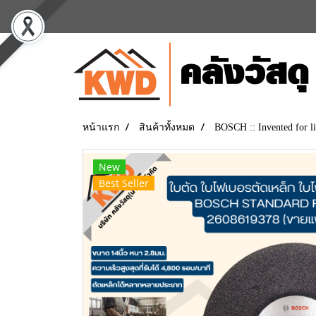
หน้าแรก
สินค้าทั้งหมด
BOSCH :: Invented for li
New
Best Seller