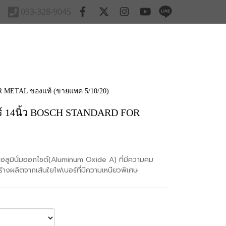
093-328-9045
R METAL ของแท้ (ขายแพค 5/10/20)
ร์ 14นิ้ว BOSCH STANDARD FOR
ลูมินั่มออกไซด์(Aluminum Oxide A) ที่มีความคม
ร้างผลิตจากเส้นใยไฟเบอร์ที่มีความเหนียวพิเศษ