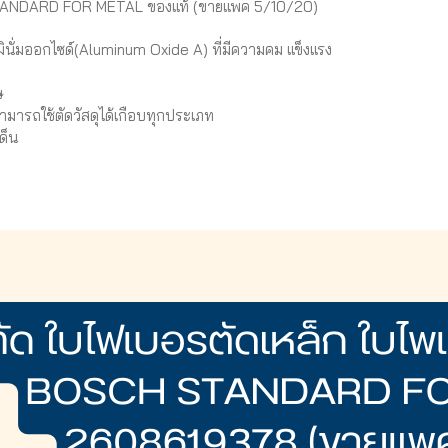
H STANDARD FOR METAL ของแท้ (ขายแพค 5/10/20)
ินั่มออกไซด์(Aluminum Oxide A) ที่มีความคม แข็งแรง
ษ
ามารถใช้ตัดวัสดุได้เกือบทุกประเภท
ด็น