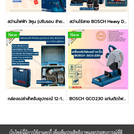
สว่านไฟฟ้า 3หุน (ปรับรอบ ซ้าย-ขวา) 2,800 รอบ 400 วัตต์ BOSCH GBM400 รุ่นใหม่ล่าสุด
สว่านไร้สาย BOSCH Heavy DUTY อึด ทน ถึก ใช้ได้ทุกงาน ไร้แปรงถ่าน GSR12V-30 (ประกันศูนย์/ส่งฟรี)
New
New
กล่องเปล่าสำหรับอุปกรณ์ 12-18V BOSCH ขนาดเล็ก ขนาดใหญ่ ขนาดใหญ่พิเศษ / 45x35x12cm หรือ 48x35x14cm (ของแท้)
BOSCH GCO230 แท่นตัดไฟเบอร์/ไฟเบอร์ตัดเหล็ก 14นิ้ว (เฉพาะเครื่อง) (ของแท้ประกันศูนย์/พร้อมส่ง)
เว็บไซต์นี้มีการใช้งานคุกกี้ เพื่อเพิ่มประสิทธิภาพและประสบการณ์ที่ดี