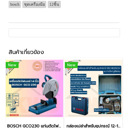
bosch
ชุดเครื่องมือ
12ชิ้น
สินค้าเกี่ยวข้อง
New
New
BOSCH GCO230 แท่นตัดไฟเบอร์/ไฟเบอร์ตัดเหล็ก 14นิ้ว (เฉพาะเครื่อง) (ของแท้ประกันศูนย์/พร้อมส่ง)
กล่องเปล่าสำหรับอุปกรณ์ 12-18V BOSCH ขนาดเล็ก ขนาดใหญ่ ขนาดใหญ่พิเศษ / 45x35x12cm หรือ 48x35x14cm (ของแท้)