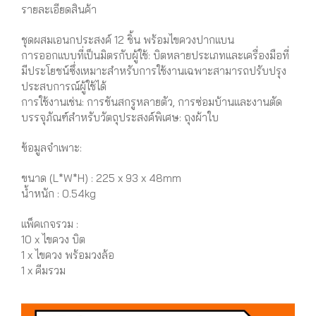
รายละเอียดสินค้า
ชุดผสมเอนกประสงค์ 12 ชิ้น พร้อมไขควงปากแบน
การออกแบบที่เป็นมิตรกับผู้ใช้: บิตหลายประเภทและเครื่องมือที่
มีประโยชน์ซึ่งเหมาะสำหรับการใช้งานเฉพาะสามารถปรับปรุง
ประสบการณ์ผู้ใช้ได้
การใช้งานเช่น: การขันสกรูหลายตัว, การซ่อมบ้านและงานตัด
บรรจุภัณฑ์สำหรับวัตถุประสงค์พิเศษ: ถุงผ้าใบ
ข้อมูลจำเพาะ:
ขนาด (L*W*H) : 225 x 93 x 48mm
น้ำหนัก : 0.54kg
แพ็คเกจรวม :
10 x ไขควง บิต
1 x ไขควง พร้อมวงล้อ
1 x คีมรวม