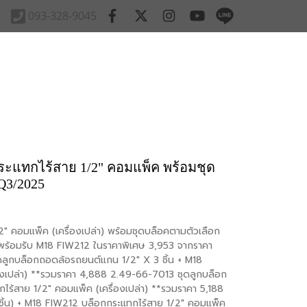
093-328-9045
แทกไร้สาย 1/2" คอมแพ็ค พร้อมชุด
Q3/2025
คอมแพ็ค (เครื่องเปล่า) พร้อมชุดบล็อคตามตัวเลือก
พร้อมรับ M18 FIW212 ในราคาพิเศษ 3,953 จากราคา
ลูกบล็อกถอดล้อรถยนต์แกน 1/2" X 3 ชิ้น + M18
องเปล่า) **รวมราคา 4,888 2.49-66-7013 ชุดลูกบล็อก
ไร้สาย 1/2" คอมแพ็ค (เครื่องเปล่า) **รวมราคา 5,188
ิ้น) + M18 FIW212 บล็อกกระแทกไร้สาย 1/2" คอมแพ็ค