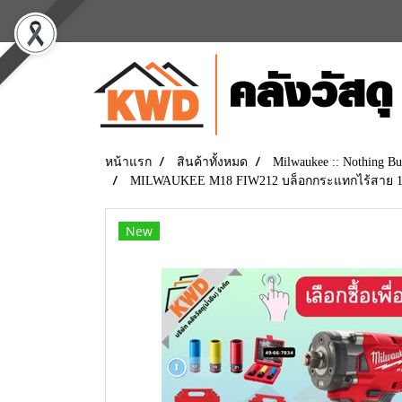
หน้าแรก
สินค้าทั้งหมด
Milwaukee :: Nothing
MILWAUKEE M18 FIW212 บล็อกกระแทกไร้สาย 1/2
New