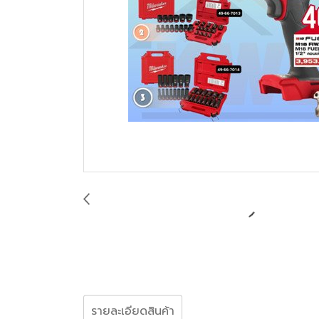
รายละเอียดสินค้า