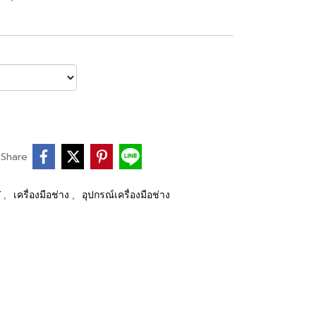
Share
,
,
Y
เครื่องมือช่าง
อุปกรณ์เครื่องมือช่าง