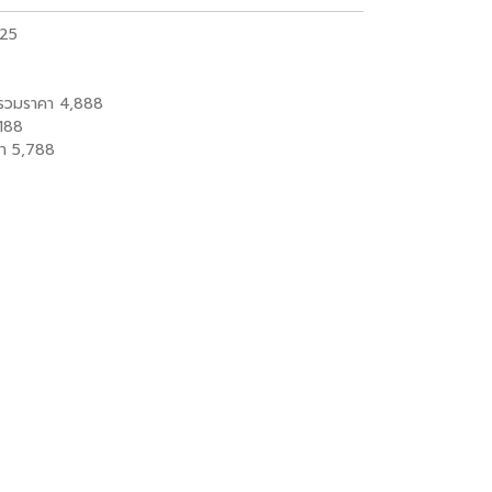
025
*รวมราคา 4,888
,188
คา 5,788