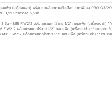
แพ็ค (เครื่องเปล่า) พร้อมชุดบล็อคตามตัวเลือก ราคาพิเศษ PRO Q3/2
ิเศษ 3,953 จากราคา 6,588
 ชิ้น + M18 FIW212 บล็อกกระแทกไร้สาย 1/2" คอมแพ็ค (เครื่องเปล่า) *
18 FIW212 บล็อกกระแทกไร้สาย 1/2" คอมแพ็ค (เครื่องเปล่า) **รวมราคา 5
+ M18 FIW212 บล็อกกระแทกไร้สาย 1/2" คอมแพ็ค (เครื่องเปล่า) **รวมรา