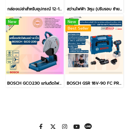
กล่องเปล่าสำหรับอุปกรณ์ 12-18V BOSCH ขนาดเล็ก ขนาดใหญ่ ขนาดใหญ่พิเศษ / 45x35x12cm หรือ 48x35x14cm (ของแท้)
สว่านไฟฟ้า 3หุน (ปรับรอบ ซ้าย-ขวา) 2,800 รอบ 400 วัตต์ BOSCH GBM400 รุ่นใหม่ล่าสุด
New
New
Best Seller
BOSCH GCO230 แท่นตัดไฟเบอร์/ไฟเบอร์ตัดเหล็ก 14นิ้ว (เฉพาะเครื่อง) (ของแท้ประกันศูนย์/พร้อมส่ง)
BOSCH GSR 18V-90 FC PROFESSIONAL สว่าน/ไขควงไฟฟ้าไร้สาย 90Nm พร้อมหัวเปลี่ยน 3หัว (ของแท้/ประกันศูนย์/พร้อมส่ง)