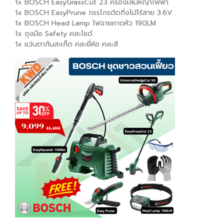
1x BOSCH EasyGrassCut 23 ครื่องเล็มหญ้าไฟฟ้า
1x BOSCH EasyPrune กรรไกรตัดกิ่งไม้ไร้สาย 3.6V
1x BOSCH Head Lamp ไฟฉายคาดหัว 190LM
1x ถุงมีอ Safety คละไชด์
1x แว่นตากันสะเก็ด คละยี่ห้อ คละสี