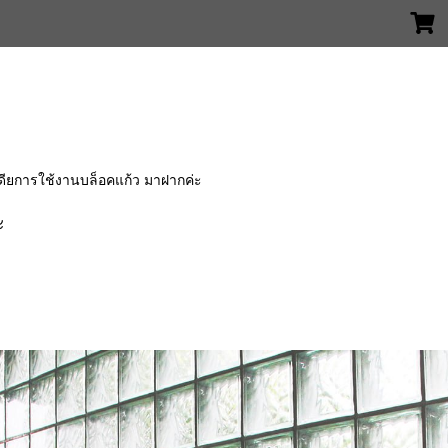
ดียการใช้งานบล็อคแก้ว มาฝากค่ะ
ะ