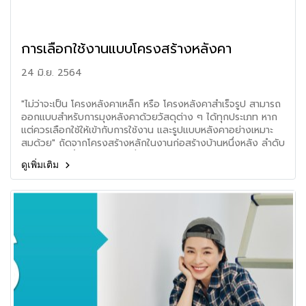
การเลือกใช้งานแบบโครงสร้างหลังคา
24 มิ.ย. 2564
"ไม่ว่าจะเป็น โครงหลังคาเหล็ก หรือ โครงหลังคาสำเร็จรูป สามารถ
ออกแบบสำหรับการมุงหลังคาด้วยวัสดุต่าง ๆ ได้ทุกประเภท หาก
แต่ควรเลือกใช้ให้เข้ากับการใช้งาน และรูปแบบหลังคาอย่างเหมาะ
สมด้วย" ถัดจากโครงสร้างหลักในงานก่อสร้างบ้านหนึ่งหลัง ลำดับ
ต่อไปคือการขึ้นโครงหลังคาซึ่งมีความสำคัญไม่น้อยเช่นกัน ถึงแม้
ดูเพิ่มเติม
จะมีไว้เพื่อรับน้ำหนักวัสดุมุงหลังคาและอุปกรณ์ประกอบต่าง ๆ
เท่านั้น แต่หากโครงหลังคาไม่แข็งแรงเพียงพอ ไม่ว่าจะเป็นขนาดที่
เหมาะสม รวมถึงการเชื่อมต่อยึดติดให้แน่นหนา แน่นอนว่าจะส่งผล
ต่อผืนหลังคาตั้งแต่ปัญหาการรั่วซึมเล็กน้อยไปจนถึงอันตราย
สูงสุดคือพังทลายลงมา แบบโครงสร้างหลังคาที่ใช้กันมากใน
ปัจจุบันคงหนีไม่พ้น “แบบโครงสร้างหลังคาเหล็ก” รวมถึง “แบบ
โครงหลังคาสำเร็จรูป” ที่กำลังเริ่มเป็นที่นิยมมากขึ้นเรื่อย ๆ ซึ่ง
ความแตกต่างด้านคุณสมบัติ มาตรฐาน และการใช้งานในลักษณะ
ต่าง ๆ ก็มีอยู่พอสมควร การเลือกใช้แบบโครงสร้างหลังคาจึงควร
พิจารณาตามความเหมาะสมของหลังคาบ้านแต่ละรูปแบบ สำหรับ
โครงหลังคาเหล็กที่ใครหลาย ๆ คนคุ้นเคยดีกับรูปแบบหน้าตัดเหล็ก