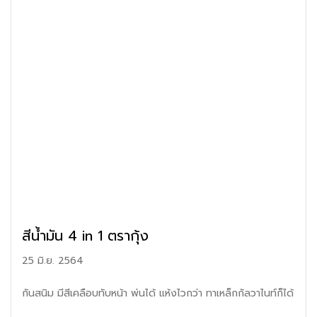
สีน้ำมัน 4 in 1 ตรากุ้ง
25 มิ.ย. 2564
กันสนิม มีสีเคลือบทับหน้า พ่นได้ แห้งไวกว่า ทาเหล็กกัลวาไนท์ก็ได้