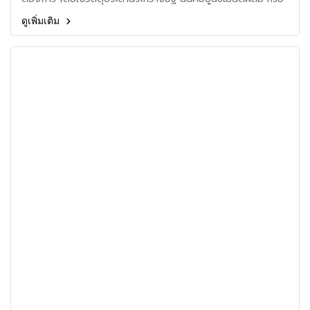
ปูนซีเมนต์สำเร็จรูปสำหรับงานก่อ สำหรับการเตรียมการทำงานก่อ
ดูเพิ่มเติม
และอุปกรณ์ มีดังนี้