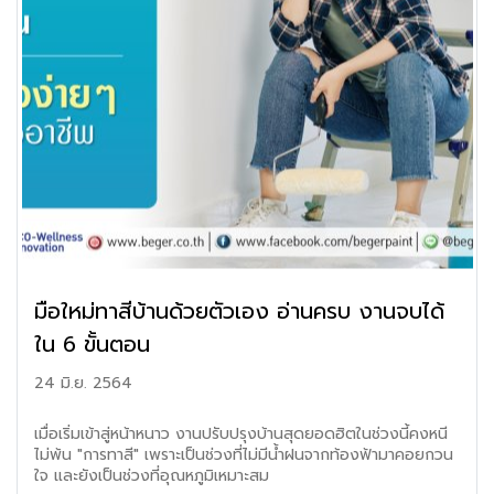
ต่าง ๆ ไม่ว่าจะเป็น เหล็กกล่อง และเหล็กรูปตัวซี ซึ่งสามารถหาซื้อ
ได้ทั่วไปตามร้านค้าเหล็กรูปพรรณต่าง ๆ จึงเป็นที่นิยมสำหรับผู้รับ
เหมา และช่างที่ชำนาญในงานเหล็ก เพราะเมื่อขาดเหลือระหว่างการ
ทำงานก็วิ่งจัดหามาทำงานต่อได้ไม่ยาก แต่สิ่งหนึ่งที่ควรระวังคือ
เรื่องคุณภาพของเหล็ก เนื่องจากเหล็กที่หาซื้อได้ง่ายตามร้านค้า
ทั่วไป ส่วนใหญ่นั้นมักเป็นเหล็กรีดซ้ำ หรือเหล็กที่ผ่านกระบวนการ
รีไซเคิลที่เรียกกันว่า “เหล็กเบา” ซึ่งมีราคาประหยัด แต่มี
ประสิทธิภาพในการรับแรงด้อยกว่าเหล็กตามมาตรฐานที่เรียกว่า
“เหล็กเต็ม” พอสมควร ดังนั้นจึงควรตรวจสอบเหล็กที่นำมาใช้ทำ
โครงหลังคา โดยสังเกตที่เครื่องหมาย มอก. หรือเครื่องหมาย
แสดงมาตรฐานอื่นๆ เช่น ASTM, BSI, JIS ฯลฯ ซึ่งจะระบุอยู่ที่เหล็ก
แต่ละท่อน การติดตั้งโครงหลังคาเหล็กจะเป็นการติดตั้งหน้างาน
ทั้งหมด และต้องอาศัยความชำนาญของช่างที่มีประสบการณ์มาก
พอสมควร จึงจะได้งานเชื่อมติดตั้งเหล็กที่แข็งแรง การเชื่อมเหล็ก
แต่ละท่อนให้ติดกันแบบที่เรียกว่า “การเชื่อมเต็ม” เป็นสิ่งที่ควรให้
มือใหม่ทาสีบ้านด้วยตัวเอง อ่านครบ งานจบได้
ความสำคัญมากไม่แพ้คุณภาพของเหล็ก โดยในขั้นตอนแรกของ
ใน 6 ขั้นตอน
การเชื่อมเหล็กโครงหลังคาจะเป็น “การเชื่อมแต้ม” เพื่อยึดเหล็ก
แต่ละท่อนไว้ก่อนคร่าว ๆ เผื่อมีการแก้ไขจะได้เคาะแนวรอยเชื่อม
24 มิ.ย. 2564
เพื่อขยับตำแหน่งเหล็กได้ หลังจากนั้นจึงจะทำการเชื่อมเต็มหน้าตัด
เหล็ก ซึ่งผู้ควบคุมงานควรตรวจสอบรอยเชื่อมทุกจุดว่าหนาแน่น
เป็นเกล็ดปลาเรียบร้อยดีหรือไม่ โดยเจ้าของบ้านก็สามารถช่วย
เมื่อเริ่มเข้าสู่หน้าหนาว งานปรับปรุงบ้านสุดยอดฮิตในช่วงนี้คงหนี
ตรวจสอบในเบื้องต้นเองได้
ไม่พ้น "การทาสี" เพราะเป็นช่วงที่ไม่มีน้ำฝนจากท้องฟ้ามาคอยกวน
ใจ และยังเป็นช่วงที่อุณหภูมิเหมาะสม