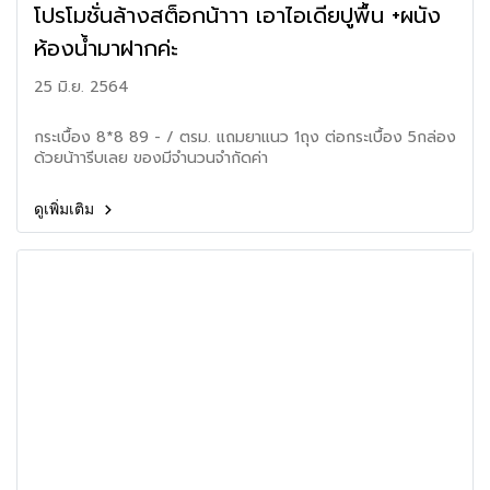
โปรโมชั่นล้างสต็อกน้าาา เอาไอเดียปูพื้น +ผนัง
ห้องน้ำมาฝากค่ะ
25 มิ.ย. 2564
กระเบื้อง 8*8 89 - / ตรม. แถมยาแนว 1ถุง ต่อกระเบื้อง 5กล่อง
ด้วยน้าารีบเลย ของมีจำนวนจำกัดค่า
ดูเพิ่มเติม