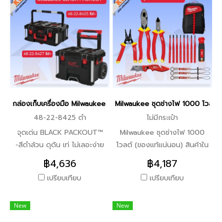
อย่างแม่นยำ -ตัวระดับน้ำมีความ
โดยเฉพาะสำหรับเครื่องมือ
ทนทานสูง
กระแทกแรงบิดสูงโดยใช้
โครงสร้างแบบสองทิศทางและ
วัสดุที่ทนต่อการสึกหรอเหมาะ
สำหรับสถานการณ์การทำงานที่มี
ความเข้มสูงเช่นงานไม้และการ
ประมวลผลโลหะ เครื่องมือที่ใช้
งานได้ -หัวชุดนี้เข้ากันได้กับ
กล่องเก็บเครื่องมือ Milwaukee BLACK PACKOUT™ รุ่นสีพิเศษ
Milwaukee ชุดช่างไฟ 1000 โวลต์
เครื่องมือไฟฟ้า Milwaukee
48-22-8425 ดำ
ไม่มีกระเป๋า
M12 / M18 series (เช่นไขควง
กระแทกสว่าน ฯลฯ) และยัง
จุดเด่น BLACK PACKOUT™
Milwaukee ชุดช่างไฟ 1000
สามารถใช้กับเครื่องมืออินเท
-สีดำล้วน ดุดัน เท่ ไม่เลอะง่าย
โวลต์ (ของแท้แน่นอน) สินค้าใน
อร์เฟซหกเหลี่ยมมาตรฐานยี่ห้อ
-ระบบ PACKOUT™ Modular
ชุดประกอบด้วย -ไขควงหุ้ม
฿4,636
฿4,187
อื่นได้อีกด้วย
ต่อขยายได้ -โครงสร้างแข็งแรง
ฉนวนกันไฟฟ้า 8-in-1*1 -มีดพับ
เปรียบเทียบ
เปรียบเทียบ
ทนฝุ่น ทนแรงกระแทก -ล็อก
อเนกประสงค์ รุ่น Fastback*1
แน่น ไม่หลุดระหว่างขนย้าย -ใช้
-คีมปอกสายไฟหุ้มฉนวนรกัน
New
New
งานได้ทั้งงานไซต์ งานอู่ งาน
ไฟฟ้า 1000 โวลต์*1 -คีมตัด
ซ่อม
ปากเฉียง 8 นิ้ว หุ้มฉนวนกัน