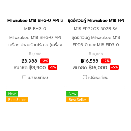
การเปิดออกโดยไม่ตั้งใจ -ตัวถัง
เก็บฝุ่นใสเพื่อให้ผู้ใช้สามารมอง
เห็นปริมาณเศษฝุ่นภายใน -ใช้
Milwaukee M18 BHG-0 APJ เครื่องเป่าลมร้อนไร้สาย (เครื่องเปล่า) (ข
ชุดอัศวินคู่ Milwaukee M18 FPD3
งานต่อเนื่องได้นานถึง 25 นาที
M18 BHG-0
M18 FPP2Q3-502B SA
ด้วยแบตเตอรี่ขนาด 5.0 แอมป์
Milwaukee M18 BHG-0 APJ
ชุดอัศวินคู่ Milwaukee M18
อาวว์ -ระบบแบตเตอรี่ สามารถ
เครื่องเป่าลมร้อนไร้สาย (เครื่อง
FPD3-0 และ M18 FID3-0
ใช้กับแบตเตอรี่ M18™ ของ
เปล่า) คุณสมบัติ -คอยล์ความ
พร้อมอุปกรณ์ รวมเช็ตพร้อมใช้
MILWAUKEE™ ได้ทุกรุ่น
฿4,088
฿16,888
ร้อนสมรรถนะสูงทำให้เครื่องมือ
งาน
฿3,988
฿16,588
-2%
-2%
สามารถสร้างความร้อนที่อุณภูมิ
สมาชิก
฿3,900
สมาชิก
฿16,000
-5%
-5%
สูงถึง 470 องศา -อุณหภูมิ
เปรียบเทียบ
เปรียบเทียบ
ความร้อนพร้อมใช้งานได้ภายใน
7 วินาทีทำให้ผู้ใช้สามารถทำงาน
New
New
เสร็จได้อย่างรวดเร็ว -ระบบ
Best Seller
Best Seller
อิเล็กทรอนิกส์ป้องกันการทำงาน
เกินพิกัด REDLINK™ ในเครื่อง
มือและชุดแบตเตอรี่เป็นระบบที่มี
ความทนทานที่สุดในรุ่น -การ