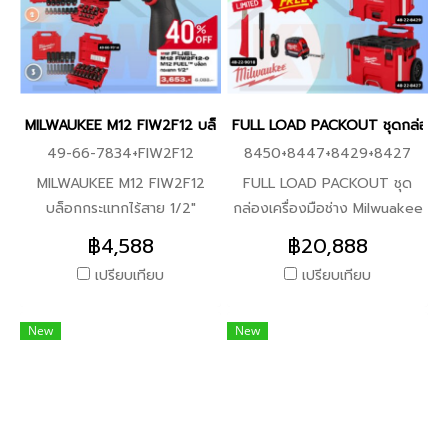
ไฟฟ้า / ประปา งานช่างทั่วไป
บิเนอร์มีความแข็งแรง สามารถ
-12mm x 150mm Multi
ร้อนและความเย็นได้ตลอดทั้งวัน
1/2" X 3 ชิ้น + M18 FIW212
งานขันสกรู / เจาะไม้ / เจาะเหล็ก
นำไปเกี่ยวเข้ากับเข็มขัดสนาม, หู
Material Drill Bit 1 ชิ้น
-ฝาปิดแบบป้องกันการรั่วซึม
บล็อกกระแทกไร้สาย 1/2" คอม
งานพื้นที่แคบหรือพกพา
กางเกง, กระเป๋าผ้า หรือถุงใส่
-ฉนวนกันความร้อนสูญญากาศ
แพ็ค (เครื่องเปล่า) **รวมราคา
milwaukee m12 fuel, m12
เครื่องมือช่างได้อย่างสะดวก
ผนังสองชั้น -การเชื่อมต่อแบบ
4,888 2.49-66-7013 ชุดลูก
fpd2, m12 fid2, ชุดเครื่องมือ
-ช่วยเพิ่มความเร็วในการทำงาน
โมดูลาร์กับส่วนประกอบ
บล็อกกระแทก 1/2" (14 ชิ้น) +
MILWAUKEE M12 FIW2F12 บล็อกกระแทกไร้สาย 1/2"(เครื่องเปล่า) พ
FULL LOAD PACKOUT ชุดกล่องเคร
milwaukee, ไขควงกระแทกไร้
โดยทำให้หยิบใช้ดอกไขควงสเปก
PACKOUT ทั้งหมด
M18 FIW212 บล็อกกระแทกไร้
สาย, สว่านกระแทกไร้สาย,
49-66-7834+FIW2F12
8450+8447+8429+8427
ที่ใช้งานบ่อยที่สุดได้ทันทีโดยไม่
สาย 1/2" คอมแพ็ค (เครื่อง
milwaukee ของแท้, เครื่องมือ
ต้องเสียเวลาค้นหาในกล่อง
เปล่า) **รวมราคา 5,188 3.49-
MILWAUKEE M12 FIW2F12
FULL LOAD PACKOUT ชุด
ช่างไร้สาย, ชุดช่าง milwaukee
เครื่องมือ
66-7014 ชุดลูกบล็อกกระแทก
บล็อกกระแทกไร้สาย 1/2"
กล่องเครื่องมือช่าง Milwuakee
ยาว 1/2" (14 ชิ้น) + M18
(เครื่องเปล่า) พร้อมชุดบล็อค
ราคาพิเศษ PRO Q3/2025 จับ
฿4,588
฿20,888
FIW212 บล็อกกระแทกไร้สาย
ตามตัวเลือก ราคาพิเศษ PRO
ชุดราคาพิเศษ พร้อมกับ Code
เปรียบเทียบ
เปรียบเทียบ
1/2" คอมแพ็ค (เครื่องเปล่า)
Q3/2025 เลือกซื้อ ชุดลูก
ส่วนลดโคดดุ้ม เพื่อความคุ้มค่า
**รวมราคา 5,788
บล็อค พร้อมรับ M12 FIW2F12
พร้อมของแถมฉ่ำ ๆ รายละเอียด
New
New
ในราคาพิเศษ 3,653 จากราคา
ชุด FULL LOAD PACKOUT
6,088 รายละเอียดตามตัวเลือก
ราคา 20,888 ตามตัวเลือก
1.49-66-7834 ชุดลูกบล็อก
1.ชุดกล่อง 48-22-8450 +48-
ถอดล้อรถยนต์แกน 1/2" X 3
22-8442 +48-22-8443
ชิ้น + M12 FIW2F12 บล็อก
+48-22-8447 2.ชุดกล่อง