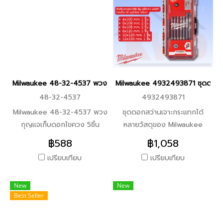
-ไขควงกระแทกไร้สาย M12
FID2 -แบตเตอรี่ M12 B4
(4.0Ah) จำนวน 2 ก้อน -แท่น
ชาร์จ C12C -กระเป๋า
Milwaukee รายละเอียดตัว
เครื่อง -สว่านกระแทกไร้สาย
Milwaukee 48-32-4537 พวงกุญแจเก็บดอกไขควง 5ชิ้น (ของแท้แน่
Milwaukee 4932493871 ชุดดอกสว่
M12 FPD2 แรงบิดสูงสุด 45
48-32-4537
4932493871
Nm ความเร็วรอบสูงสุด 0–
1,700 RPM อัตรากระแทก
Milwaukee 48-32-4537 พวง
ชุดดอกสว่านเจาะกระแทกได้
สูงสุด 25,500 BPM หัวจับดอก
กุญแจเก็บดอกไขควง 5ชิ้น
หลายวัสดุของ Milwaukee
13 มม. (1/2") มอเตอร์ FUEL™
คุณสมบัติ -ผลิตจากวัสดุเหล็กฟ
SHOCKWAVE ออกแบบด้วย
฿588
฿1,058
Brushless ขนาดเล็ก ใช้งาน
อร์จ (Forged Steel) เกรด
ปลายคาร์ไบด์ 2 แฉกเพื่อให้มี
เปรียบเทียบ
เปรียบเทียบ
พื้นที่แคบได้ดี -ไขควงกระแทกไร้
พรีเมียม ให้โครงสร้างที่แข็งแรง
ความทนทานควบคู่ไปกับความเก
สาย M12 FID2 แรงบิดสูงสุด
ทนทาน และมีอายุการใช้งาน
ร่งในการเจาะในวัสดุที่มีความ
170 Nm ความเร็วรอบสูงสุด
New
New
ยาวนาน -การออกแบบมุ่งเน้นให้
เหนียวและหลากหลาย เช่น
Best Seller
0–3,600 RPM อัตรากระแทก
ผู้ใช้งานสามารถพกพาติดตัวไป
คอนกรีต อิฐ กระเบื้องหลังคา
สูงสุด 0–4,000 IPM ระบบ 4-
ได้ทุกที่ และเข้าถึงดอกไขควงได้
โลหะบาง เซรามิก กระเบื้อง ไม้ พี