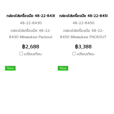
กล่องจะไม่ไหลเทปนกัน
กล่องใส่เครื่องมือ 48-22-8430 Milwaukee Packout organizer (ขอ
กล่องใส่เครื่องมือ 48-22-8450
48-22-8430
48-22-8450
กล่องใส่เครื่องมือ 48-22-
กล่องใส่เครื่องมือ 48-22-
8430 Milwaukee Packout
8450 Milwaukee PACKOUT
organizer (ของแท้/พร้อมส่ง)
ขนาดกลางพร้อมโฟม
฿2,688
฿3,388
คุณสมบัติสินค้า -เป็นส่วนหนึ่ง
คุณสมบัติสินค้า -สามารถต่อกับ
เปรียบเทียบ
เปรียบเทียบ
ของระบบจัดเก็บอุปกรณ์เครื่อง
กล่อง packout รุ่นปกติได้ -มา
มือแบบแยกส่วน -ผลิตจาก
พร้อมกับโฟมสำหรับปรับแต่ง
New
New
โพลิเมอร์ทนต่อแรงกระแทก -ถัง
เครื่องมือ ให้เข้ากับกล่อง ได้และ
ใส่อุปกรณ์แบบถอดและแขวนติด
ไม่ขยับขณะขนย้าย -ออกแบบให้
ตั้งได้ (48-22-8430, 48-22-
มีขนาดแบนเพื่อง่ายต่อการขน
8435) -ถังใส่อุปกรณ์ถอดออก
ย้ายและเพิ่มชั้นได้มากขึ้น -กันน้ำ
ได้และมีที่กั้นแยกได้ (48-22-
ระดับ IP65 -วัสดุทำจาก
8431, 48-22-8436)
พลาสติกกันกระแทก -ตัวล็อค
-มาตรฐาน IP65 รับรองในทุก
เป็นเหล็ก -รับน้ำหนักได้ถึง 34
สภาพอากาศ -ถังใส่อุปกรณ์
กก.