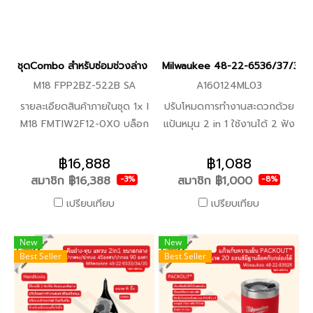
ควบคุมเซลล์แบตเตอรี่แต่ละ
เซลล์ช่วยเพิ่มประสิทธิภาพเวลา
ทำงานของเครื่องมือและทำให้
มั่นใจถึงความทนทานในระยะยาว
ชุดCombo สำหรับซ่อมช่วงล่าง M18 FMTIW2F12 +M12 FRAIWF12 Milwau
Milwaukee 48-22-6536/37/38 คี
-ตะขอเกี่ยวบันไดที่ทนทานสำหรับ
M18 FPP2BZ-522B SA
A160124ML03
การจัดการพื้นที่และความ
รายละเอียดสินค้าภายในชุด 1x I
ปรับโหมดการทำงานสะดวกด้วย
ปลอดภัย -มาพร้อมกับหัวต่อ 2
M18 FMTIW2F12-0X0 บล็อก
แป้นหมุน 2 in 1 ใช้งานได้ 2 ฟัง
แบบ ซึ่งเป็นหัวต่อลดขนาด เพื่อ
กระแทกไร้สาย 18 โวลต์ 1/2"
ก์ชั่น คีมหุบและคีมถ่าง แป้นปรับ
เพิ่มความร้อนเฉพาะจุด และ
มิดทอร์ค (เครื่องเปล่า) 1x I M12
หมุนทำจากโลหะ เคลือบแบล็กอ
฿16,888
฿1,088
หัวต่อแบบกระจายความร้อน เพื่อ
FRAIWF12-0 บล็อกกระแทก
อกไซต์ ป้องกันสนิม ด้ามจับ
เป่าลมร้อนบริเวณรอบวัตถุ อาทิ
สมาชิก
฿16,388
สมาชิก
฿1,000
-3%
-8%
มุมฉากไร้สาย 12 โวลต์ 1/2"
เคลือบสองชั้นกันลื่น ระบุ
เช่นท่อ -ไฟ LED ในตัวเพื่อส่อง
เปรียบเทียบ
เปรียบเทียบ
(เครื่องเปล่า) 1x I แบตเตอรี่ 12
สัญลักษณ์ชัดเจน ขนาดเส้นผ่าน
สว่างพื้นที่ทำงาน -มิลวอกี้™
โวลต์ 2.0 แอมป์อาว 1x I
ศูนย์กลางปลายคีม องศาของ
REDLITHIUM™-ION แบตเตอรี่
New
New
แบตเตอรี่ 18 โวลต์ 5.0 แอมป์
คีม และสัฐลักษณ์แหวนล็อก
ที่ทนที่สุดในตลาด ให้กำลังการ
Best Seller
Best Seller
อาว 1x I แท่นชาร์จแบตเตอรี่
วงนอก แหวนล็อกวงใน
ทำงานอย่างต่อเนื่อง และอายุ
12-18 โวลต์ 1x I ชุดประแจแหวน
การใช้งานยาวนาน -ใช้ร่วมกับ
ข้างปากตาย 7ชิ้น 1x I ชุดลูบ
แบตเตอรี่ MILWAUKEE™ M18™