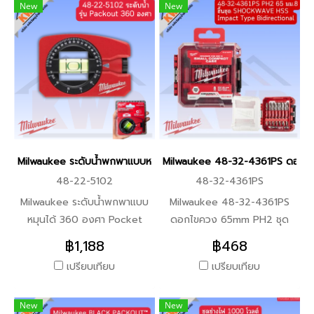
New
New
Milwaukee ระดับน้ำพกพาแบบหมุนได้ 360 องศา Pocket level 48-22
Milwaukee 48-32-4361PS ดอกไขคว
48-22-5102
48-32-4361PS
Milwaukee ระดับน้ำพกพาแบบ
Milwaukee 48-32-4361PS
หมุนได้ 360 องศา Pocket
ดอกไขควง 65mm PH2 ชุด
level 48-22-5102 คุณสมบัติ
8ชิ้นพร้อมกล่อง ข้อมูลสินค้า
฿1,188
฿468
สินค้า -แม่เหล็กแรงสูง ติดได้ดี
-หัวไขควงชนิด PH2, ความยาว
เปรียบเทียบ
เปรียบเทียบ
กว่าแม่ดหล็กทั่วไป 2 เท่า -ตัว
65 มม., ชุด 8 ชิ้น คุณสมบัติ
ระดับน้ำสามารถหมุนปรับองศาได้
สินค้า -เป็นของซีรีส์
New
New
-ระบบล็อค องศาระดับน้ำทำได้
SHOCKWAVE ที่ออกแบบมา