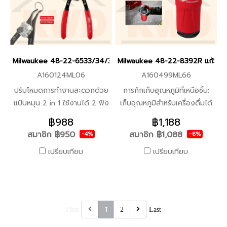
ล็อคกระแทก 1/2" (14ชิ้น) 1x I
ได้ทุกรุ่น
กระเป๋าอเนกประสงค์
Milwaukee size M
Milwaukee 48-22-6533/34/35 คีมถ่าง-หุบ แหวน 2in1 ขนาดกลาง
Milwaukee 48-22-8392R แก้วเก็บ
A160124ML06
A160499ML66
ปรับโหมดการทำงานสะดวกด้วย
การกักเก็บอุณหภูมิที่เหนือชั้น:
แป้นหมุน 2 in 1 ใช้งานได้ 2 ฟัง
เก็บอุณหภูมิสำหรับเครื่องดื่มได้
ก์ชั่น คีมหุบและคีมถ่าง แป้นปรับ
ทั้งร้อนและเย็น ;เปิดและปิดแม่
฿988
฿1,188
หมุนทำจากโลหะ เคลือบแบล็กอ
เหล็กแบบเรียบ เปิด/ปิดได้อย่าง
สมาชิก
฿950
สมาชิก
฿1,088
-4%
-8%
อกไซต์ ป้องกันสนิม ด้ามจับ
ง่ายดายด้วยมือระหว่างที่สวม
เปรียบเทียบ
เปรียบเทียบ
เคลือบสองชั้นกันลื่น ระบุ
ถุงมือ ถอดประกอบเพื่อทำความ
สัญลักษณ์ชัดเจน ขนาดเส้นผ่าน
สะอาดได้อย่างง่ายดาย;
ศูนย์กลางปลายคีม องศาของ
โครงสร้างทนทาน: ใช้งานกับ
คีม และสัฐลักษณ์แหวนล็อก
เครื่องล้างจานได้อย่างปลอดภัย
วงนอก แหวนล็อกวงใน
สแตนเลสสตีลแบบ 18/8 ชิ้น
1
First
2
Last
ส่วนในระบบ PACKOUT: บิด