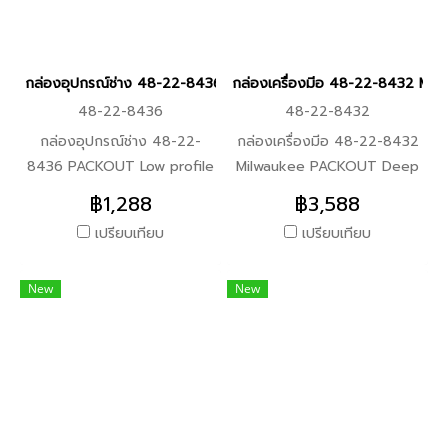
ชุดดอกสว่านอเนกประสงค์ (8
+48-22-8424 +48-22-8435
ชิ้น) 1x I ดอกไขควง PH2-65
4.ชุดกล่อง 48-22-8450
มม. Double Ended (8 ดอก)
+48-22-8435 +48-22-
กล่องอุปกรณ์ช่าง 48-22-8436 PACKOUT Low profile Compact or
กล่องเครื่องมีอ 48-22-8432 Mi
8396B 5.ชุดกล่อง 48-22-
48-22-8436
48-22-8432
8450 +48-22-8435 +48-
22-8436 6.ชุดกล่อง 48-22-
กล่องอุปกรณ์ช่าง 48-22-
กล่องเครื่องมีอ 48-22-8432
8450 +48-22-8430 7.ชุด
8436 PACKOUT Low profile
Milwaukee PACKOUT Deep
กล่อง 48-22-8450 +48-22-
Compact organizer
organizer คุณสมบัติ -ทรงสูง
฿1,288
฿3,588
8431
Milwaukee คุณสมบัติสินค้า
เพื่อสาหรับเก็บของที่ใหญ่ขึ้นได้
เปรียบเทียบ
เปรียบเทียบ
-เป็นส่วนหนึ่งของระบบจัดเก็บ
-รับน้าหนักได้สูงสุด 23กก.
อุปกรณ์เครื่องมือแบบแยกส่วน
-พร้อมแผ่นกั้นช่อง ปรับแต่งได้
New
New
-ผลิตจากโพลิเมอร์ทนต่อแรง
ตามต้องการ -IP 65 กันฝุ่นและ
กระแทก -ถังใส่อุปกรณ์ถอด
กันน้า
ออกได้และมีที่กั้นแยกได้
-มาตรฐาน IP65 รับรองในทุก
สภาพอากาศ -ถังใส่อุปกรณ์
ภายในจะถูกปิดสนิทเวลาปิดฝาก
ล่อง วัสดุอุปกรณ์ที่ใส่ในแต่ละ