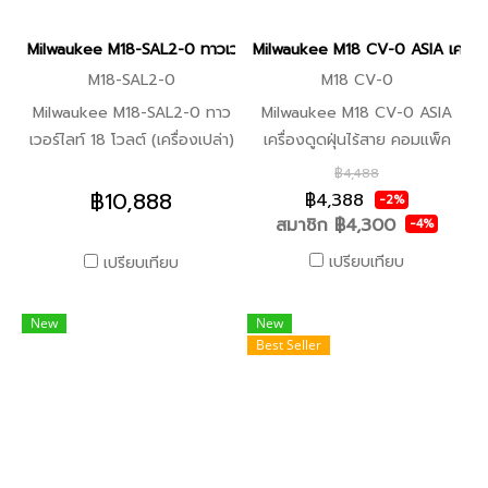
แฉก 1" P3 -ฟิลลิปบิต 1" P2
รวดเร็วโดยไม่ต้องเดิน คมตัด
-ดอกไขควงปากแฉก 1" P1
ทั้งสี่ทำให้เศษเล็กลงเพื่อป้องกัน
Milwaukee M18-SAL2-0 ทาวเวอร์ไลท์ 18 โวลต์ (เครื่องเปล่า) (ของแท้
Milwaukee M18 CV-0 ASIA เครื่องดู
-ดอกกัดเกลียว 1" SL 3/16"
ความร้อนสะสมเพื่ออายุการใช้
M18-SAL2-0
M18 CV-0
-ตัวขับน็อตแม่เหล็ก 5/16"
งานที่ยาวนานขึ้น -รูปทรงร่อง
Milwaukee M18-SAL2-0 ทาว
Milwaukee M18 CV-0 ASIA
-1/4" ไขควงแม่เหล็ก -อะแดปเต
ฟันแปรผัน เพื่อการดีดวัสดุที่
เวอร์ไลท์ 18 โวลต์ (เครื่องเปล่า)
เครื่องดูดฝุ่นไร้สาย คอมแพ็ค
อร์ซ็อกเก็ต 3/8" -3/8" ไขควง
รวดเร็วขึ้น ช่วยให้บิตทำงานเย็น
คุณสมบัติพิเศษ -ความสว่าง
(เครื่องเปล่า) คุณสมบัติ -แรง
แม่เหล็ก
ลงและป้องกันไม่ให้ไหม้เร็วขึ้น
฿4,488
สูงสุด 2800 ลูเมน -ปรับความ
ดูดที่ยอดเยี่ยมเหมาะสำหรับเศษ
฿10,888
-รางเทเปอร์ที่ได้รับการปรับปรุง
฿4,388
-2%
สว่างได้ 3 ระดับ เพื่อเพิ่ม
ฝุ่นไม้และเหล็กและเศษฝุ่นทั่วไป
สมาชิก
฿4,300
แกนที่กว้างขึ้นไปทางด้ามดอก
-4%
ประสิทธิภาพ -สามารถทำงานได้
อื่นๆ -ไส้กรอง HEPA สามารถ
สว่าน เสริมความแข็งแรงให้กับ
เปรียบเทียบ
เปรียบเทียบ
นานสุด 13.5 ชั่วโมง ด้วย
กรองฝุ่นละเอียดที่มีขนาดเล็ก
แกนกลางเพื่อเพิ่มความทนทาน
แบตเตอรี่ M018HB5 -สามารถ
0.3 ไมครอน ได้ถึง 99.97% -ส
ของฟันโดยรวม อุปกรณ์ในชุด
New
New
ปรับมุมฉายแสงได้ -ปรับความ
วิทซ์พร้อมตัวล็อคช่วยลดความ
-3 มม. -3.5 มม. -4 มม. -4.5
Best Seller
สูงได้ระหว่าง 1.1-2.2 เมตร
เมื่อยล้าเวลาต้องการใช้งานเป็น
มม. -5 มม. -6 มม. -7 มม. -8
-จุดศูนย์ถ่วงต่ำ เพิ่มความมั่นคง
เวลานาน -อุปกรณ์เสริม
มม. -9 มม. -10 มม.
-ทนต่อการกระแทก -กันน้ำกัน
อเนกประสงค์สำหรับการทำความ
ฝุ่นระดับ IP54
สะอาดพื้นที่ขนาดเล็กหรือใหญ่
-ตัวล็อคถังที่แน่นหนาป้องกัน