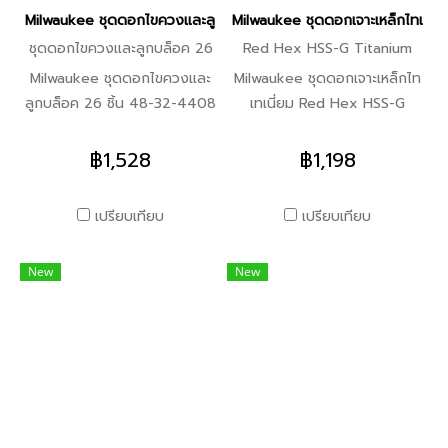
22-8425) -จุดล็อคเสริมโลหะ
-ดอกไขควงหัวเหลี่ยม ขนาด 1”
Milwaukee ชุดดอกไขควงและลูกบล็อค 26 ชิ้น 48-32-4408 (ของแท้
Milwaukee ชุดดอกเจาะเหล็กไทเทเ
-ถาดใส่ของภายใน (48-22-
SQ1, SQ2(4) -ดอกไขหัวแบน
ชุดดอกไขควงและลูกบล็อค 26
Red Hex HSS-G Titanium
8424, 48-22-8425) -มีแผ่น
ขนาด 1” 1/4”, 3/16” -ดอก
ชิ้น
โฟมที่สามารถตัดแต่งได้ (48-
ไขควงหัวแฉก ขนาด 1” P1,
Milwaukee ชุดดอกไขควงและ
Milwaukee ชุดดอกเจาะเหล็กไท
22-8450)
P2(5), P3 -ดอกไขควงหัวหก
ลูกบล็อค 26 ชิ้น 48-32-4408
เทเนี่ยม Red Hex HSS-G
เหลี่ยม ขนาด 1” 3/16”, 1/4”
ในชุดประกอบด้วย -
Titanium 48-89-4859
-ดอกไขควงหัวหกเหลี่ยมชนิด
SHOCKWAVE™ 1/4" Hex to
คุณสมบัติสินค้า -ดอกสว่าน
฿1,528
฿1,198
Security 1/8”, 3/16”, 5/32”,
3/8" Square Socket
กระแทกที่มีก้านหกเหลี่ยมขนาด
9/64” -ดอกไขควงหัวท็อกซ์
Adapter -TORX® บิต 2"
1/4 สำหรับการใช้งานทั่วไปใน
เปรียบเทียบ
เปรียบเทียบ
ชนิด Security T10, T15, T20,
T25 -TORX® บิต 2" T20 -
ดอกสว่านกระแทกและดอกสว่าน
T25(2), T27, T30 -ดอก
TORX® บิต 1" T30 -TORX®
-การเคลือบไททาเนียมไนไตรด์จะ
New
New
ไขควงหัว Spanner #6, #8,
บิต 1" T25 -TORX® บิต 1"
กระจายความร้อนและทำให้ดอก
#10, #12 -ดอกไขควงหัว
T20 -บิตสแควร์ 1" SQ2 -บิตส
สว่านเหมาะสำหรับการใช้งานที่
Clutch G ขนาด 1” 1/8”,
แควร์ 1" SQ1 -SHOCKWAVE™
ความเร็วสูงด้วย - ปลาย QUAD
3/16”, 5/32”
ที่จับดอกสว่านแม่เหล็กขนาด
EDGE™ การผสมผสานที่เป็น
กะทัดรัด Compact -บิตสแควร์
เอกลักษณ์ของจุดแยก 135°
2" SQ2 -ฟิลลิปบิต 2" P2 -บิต
และสี่คมตัด จุดแยก 135° ช่วย
สแควร์ 1" SQ3 -ดอกไขควงปาก
ให้เริ่มเจาะได้อย่างแม่นยำและ