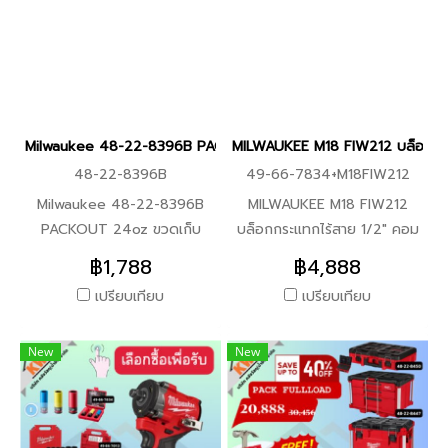
Mode Drive Control หัวจับ
อย่างง่ายดาย -กลไกการยึดจับ
วีซี อลูมิเนียม Drywall และอื่นๆ
ดอก 1/4" Hex มอเตอร์
ใช้ระบบลูกปืนคู่ (Dual Ball
-ด้ามหกเหลี่ยม 1/4" เข้ากันได้
FUEL™ Brushless -แบตเตอรี่
Retention) ร่วมกับร่องหก
กับกระแทก สว่าน/ไขควง
M12 REDLITHIUM™ 4.0Ah
เหลี่ยมภายใน ช่วยล็อกดอก
กระแทก และสว่านกระแทก
จำนวน 2 ก้อน ให้พลังงานต่อ
ไขควงได้อย่างแน่นหนาและ
MILWAUKEE SHOCKWAVE
เนื่อง ทนทาน ใช้งานหนักได้
ปลอดภัย -มอบความมั่นใจใน
Multi-Material Drill Bits -มา
Milwaukee 48-22-8396B PACKOUT 24oz ขวดเก็บความเย็น สีดำ (
MILWAUKEE M18 FIW212 บล็อกกระ
รองรับเครื่องมือ Milwaukee
การพกพาหน้างานสูง โดยช่วย
พร้อมกล่องเก็บดอกสว่าน
48-22-8396B
49-66-7834+M18FIW212
M12 ทุกรุ่น -แท่นชาร์จ C12C
ป้องกันและลดความเสี่ยงจาก
สะดวก พกพาง่าย -4mm x
Charger ชาร์จเร็ว รองรับ
การทำดอกไขควงร่วงหล่นหรือ
90mm Multi-Material Drill Bit
Milwaukee 48-22-8396B
MILWAUKEE M18 FIW212
แบตเตอรี่ Milwaukee M12 -จุด
สูญหาย -ออกแบบช่องเก็บให้
(4932471092) 1 ชิ้น -5mm x
PACKOUT 24oz ขวดเก็บ
บล็อกกระแทกไร้สาย 1/2" คอม
เด่นสินค้า เทคโนโลยี FUEL™
สามารถใส่และถอดใช้งานร่วมกับ
100mm Multi-Material Drill
ความเย็น สีดำ คุณสมบัติ -การ
แพ็ค (เครื่องเปล่า) พร้อมชุด
฿1,788
฿4,888
Brushless แรงและทน ครบทั้ง
อุปกรณ์ก้านหกเหลี่ยมขนาด 1/4
Bit (4932471093) 2 ชิ้น
เชื่อมต่อ PACKOUT บิดเพื่อ
บล็อคตามตัวเลือก ราคาพิเศษ
เปรียบเทียบ
เปรียบเทียบ
เจาะ + ขัน ในชุดเดียว ขนาดเล็ก
นิ้วได้ทุกแบรนด์อย่าง
-6mm x 100mm Multi-
ล็อค -ตัวเครื่องทนทานต่อแรง
PRO Q3/2025 เลือกซื้อ ชุด
น้ำหนักเบา ใช้งานคล่องตัว
เอนกประสงค์ -ในหนึ่งชุด
Material Drill Bit
กระแทก -ปลอดภัยสำหรับเครื่อง
ลูกบล็อค พร้อมรับ M18
เหมาะกับงานหน้างานจริง และ
สามารถรองรับการจัดเก็บดอก
(4932471096) 2 ชิ้น -8mm
New
New
ล้างจาน -ความจุ 532 มล., 710
FIW212 ในราคาพิเศษ 3,953
งาน DIY มาตรฐาน Milwaukee
ไขควงหรืออุปกรณ์เสริมก้านหก
x 150mm Multi-Material Drill
มล. และ 1065 มล. -ระบบจัด
จากราคา 6,588 รายละเอียด
ระดับมืออาชีพ -เหมาะสำหรับ
เหลี่ยมขนาด 1/4 นิ้ว ได้พร้อม
Bit 1 ชิ้น -10mm x 150mm
เก็บแบบโมดูลาร์ที่ทนทานและ
ตามตัวเลือก 1.49-66-7834
งานติดตั้ง งานเฟอร์นิเจอร์ งาน
กันสูงสุดถึง 5 ชิ้น -ตัวห่วงคารา
Multi-Material Drill Bit 1 ชิ้น
อเนกประสงค์ที่สุด -เก็บความ
ชุดลูกบล็อกถอดล้อรถยนต์แกน