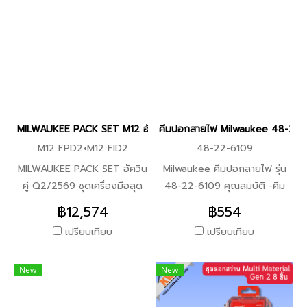
ไฟฟ้า 1000 โวลต์*1 -คีมตัด
ปากตรง 9 นิ้ว หุ้มฉนวนกัน
ไฟฟ้า 1000 โวลต์*1 -สายเซฟตี้
ล็อกเครื่องมือ 2.2 kg. Quick
Connect (แพ็ค 3 ชิ้น)*1 ตัว
เลือกเพิ่มเติม -(เพิ่ม) กระเป๋า
เครื่องมือช่างสะพายหลัง
MILWAUKEE PACK SET M12 อัศวินคู่ Q2/2569 FPD2+FID2
คีมปอกสายไฟ Milwaukee 48-22-
M12 FPD2+M12 FID2
48-22-6109
MILWAUKEE PACK SET อัศวิน
Milwaukee คีมปอกสายไฟ รุ่น
คู่ Q2/2569 ชุดเครื่องมือสุด
48-22-6109 คุณสมบัติ -คีม
คุ้มจาก Milwaukee Tool ระบบ
ปอกสายไฟคุณภาพระดับมือ
฿12,574
฿554
M12 FUEL ครบทั้งงานเจาะและ
อาชีพ ใช้งานง่าย แข็งแรง
เปรียบเทียบ
เปรียบเทียบ
งานขัน ขนาดกะทัดรัด แรงระดับ
-ออกแบบมาเพื่อ ช่างไฟโดย
มืออาชีพ เหมาะสำหรับงานติดตั้ง
เฉพาะ ปอกไว แม่นยำ ใช้มือ
New
New
งานช่าง และงานใช้งานทั่วไป
เดียวได้ -คีมช่างไฟ -คีมปอก
ภายในชุดประกอบด้วย -สว่าน
สายไฟมือเดียว -คีมไฟฟ้า
กระแทกไร้สาย M12 FPD2
-เครื่องมือช่าง Milwaukee