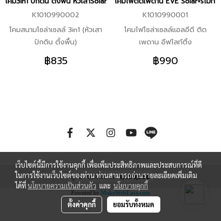
โคม3in1 ปักดิน ตั้งพื้น หัวเสาSolarcell EVE+รีโมท 2w/3แสง #GSL-13
โคมไฟติดเพดาน EVE Solar+รีโมท 80
K1010990002
K1010990001
โคมสนามโซล่าเซลล์ 3in1 (หัวเสา
โคมไฟโซล่าเซลล์แอลอีดี ติด
ปักดิน ตั้งพื้น)
เพดาน อีฟไลท์ติ้ง
฿835
฿990
เว็บไซต์นี้มีการใช้งานคุกกี้ เพื่อเพิ่มประสิทธิภาพและประสบการณ์ที่ดี
ในการใช้งานเว็บไซต์ของท่าน ท่านสามารถอ่านรายละเอียดเพิ่มเติม
ผู้เข้าชมทั้งหมด
1,190,550
ได้ที่
นโยบายความเป็นส่วนตัว
และ
นโยบายคุกกี้
Powered by
MakeWebEasy.com
ตั้งค่าคุกกี้
ยอมรับทั้งหมด