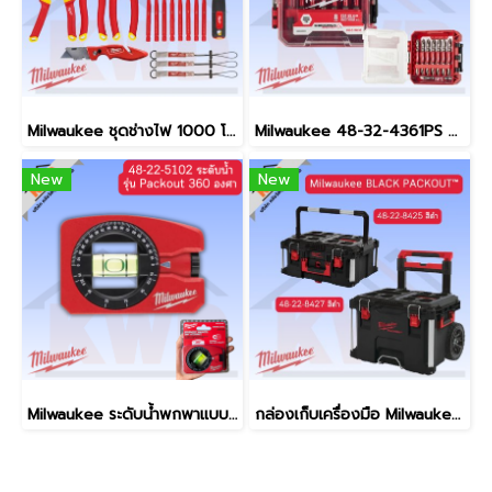
Milwaukee ชุดช่างไฟ 1000 โวลต์ Q3/2569 (ของแท้แน่นอน)
Milwaukee 48-32-4361PS ดอกไขควง 65mm PH2 ชุด 8ชิ้นพร้อมกล่อง (สินค้ามีพร้อมจัดส่ง)
New
New
Milwaukee ระดับน้ำพกพาแบบหมุนได้ 360 องศา Pocket level 48-22-5102 (ของแท้ประกันศูนย์)
กล่องเก็บเครื่องมือ Milwaukee BLACK PACKOUT™ รุ่นสีพิเศษ