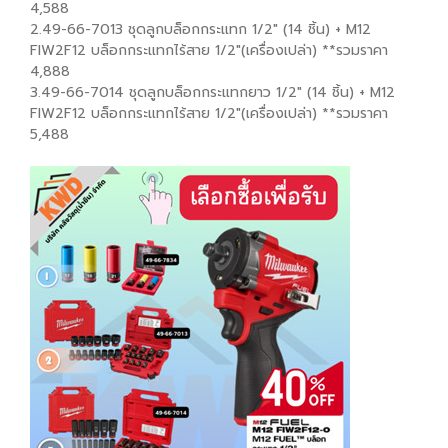
4,588
2.49-66-7013 ชุดลูกบล็อกกระแทก 1/2" (14 ชิ้น) + M12
FIW2F12 บล็อกกระแทกไร้สาย 1/2"(เครื่องเปล่า) **รวมราคา
4,888
3.49-66-7014 ชุดลูกบล็อกกระแทกยาว 1/2" (14 ชิ้น) + M12
FIW2F12 บล็อกกระแทกไร้สาย 1/2"(เครื่องเปล่า) **รวมราคา
5,488