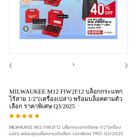
MILWAUKEE M12 FIW2F12 บล็อกกระแทก
ไร้สาย 1/2"(เครื่องเปล่า) พร้อมบล็อคตามตัว
เลือก ราคาพิเศษ Q3/2025
MILWAUKEE M12 FIW2F12 บล็อกกระแทกไร้สาย 1/2"(เครื่อง
เปล่า) พร้อมชุดบล็อคตามตัวเลือก ราคาพิเศษ PRO Q3/2025