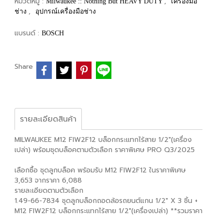
หมวดหมู่ :
,
Milwaukee :: Nothing But HEAVY DUTY
เครื่องมือ
,
ช่าง
อุปกรณ์เครื่องมือช่าง
แบรนด์ :
BOSCH
Share
รายละเอียดสินค้า
MILWAUKEE M12 FIW2F12 บล็อกกระแทกไร้สาย 1/2"(เครื่อง
เปล่า) พร้อมชุดบล็อคตามตัวเลือก ราคาพิเศษ PRO Q3/2025
เลือกซื้อ ชุดลูกบล็อค พร้อมรับ M12 FIW2F12 ในราคาพิเศษ
3,653 จากราคา 6,088
รายละเอียดตามตัวเลือก
1.49-66-7834 ชุดลูกบล็อกถอดล้อรถยนต์แกน 1/2" X 3 ชิ้น +
M12 FIW2F12 บล็อกกระแทกไร้สาย 1/2"(เครื่องเปล่า) **รวมราคา