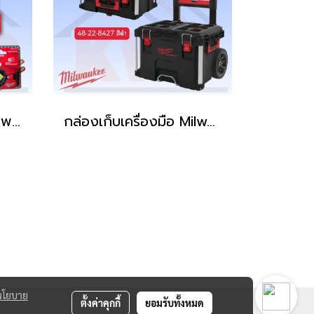
Milwaukee ระดับน้ำพกพาแบบหมุนได้ 360 องศา Pocket level 48-22-5102 (ของแท้ประกันศูนย์)
กล่องเก็บเครื่องมือ Milwaukee BLACK PACKOUT™ รุ่นสีพิเศษ
นโยบาย
ตั้งค่าคุกกี้
ยอมรับทั้งหมด