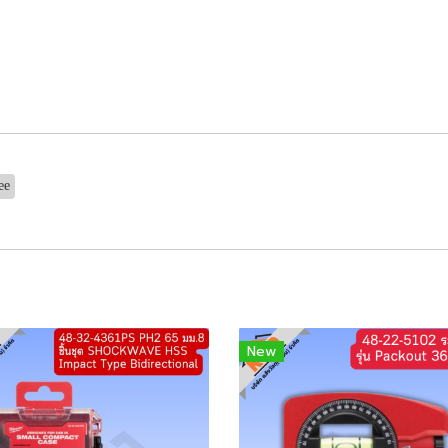
ee
New