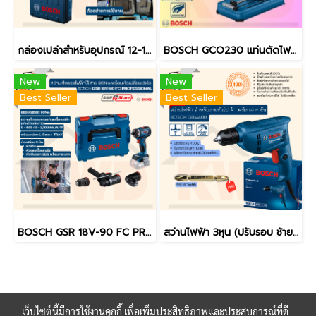
กล่องเปล่าสำหรับอุปกรณ์ 12-18V BOSCH ขนาดเล็ก ขนาดใหญ่ ขนาดใหญ่พิเศษ / 45x35x12cm หรือ 48x35x14cm (ของแท้)
BOSCH GCO230 แท่นตัดไฟเบอร์/ไฟเบอร์ตัดเหล็ก 14นิ้ว (เฉพาะเครื่อง) (ของแท้ประกันศูนย์/พร้อมส่ง)
New
New
Best Seller
Best Seller
BOSCH GSR 18V-90 FC PROFESSIONAL สว่าน/ไขควงไฟฟ้าไร้สาย 90Nm พร้อมหัวเปลี่ยน 3หัว (ของแท้/ประกันศูนย์/พร้อมส่ง)
สว่านไฟฟ้า 3หุน (ปรับรอบ ซ้าย-ขวา) 2,800 รอบ 400 วัตต์ BOSCH GBM400 รุ่นใหม่ล่าสุด
เว็บไซต์นี้มีการใช้งานคุกกี้ เพื่อเพิ่มประสิทธิภาพและประสบการณ์ที่ดี