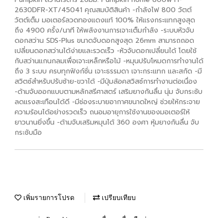
2630DFR-XT/45041 คุณสมบัติสินค้า -กำลังไฟ 800 วัตต์
วัตต์เต็ม มอเตอร์ลวดทองแดงแท้ 100% ให้แรงกระแทกสูงสุด
ถึง 4900 ครั้ง/นาที ให้พลังงานการเจาะเต็มกำลัง -ระบบหัวจับ
ดอกสว่าน SDS-Plus ขนาดจับดอกสูงสุด 26mm สามารถถอด
เปลี่ยนดอกสว่านได้ง่ายและรวดเร็ว -หัวจับดอกเปลี่ยนได้ โดยใช้
กับสว่านแกนกลมเพื่อเจาะเหล็กหรือไม้ -หมุนปรับโหมดการทำงานได้
ถึง 3 ระบบ ครบทุกฟังก์ชั่น เจาะธรรมดา เจาะกระแทก และสกัด -มี
สวิตซ์สำหรับปรับซ้าย-ขวาได้ -มีปุ่มล้อคสวิสซ์การทำงานต่อเนื่อง
-ด้ามจับออกแบบตามหลักสรีศาสตร์ เสริมยางกันลื่น นุ่ม จับกระชับ
ลดแรงสะเทือนได้ดี -มีช่องระบายอากาศขนาดใหญ่ ช่วยให้กระจาย
ความร้อนได้อย่างรวดเร็ว ถนอมอายุการใช้งานของมอเตอร์ให้
ยาวนานยิ่งขึ้น -ด้ามจับเสริมหมุนได้ 360 องศา หุ้มยางกันลื่น จับ
กระชับมือ
เพิ่มรายการโปรด
เปรียบเทียบ