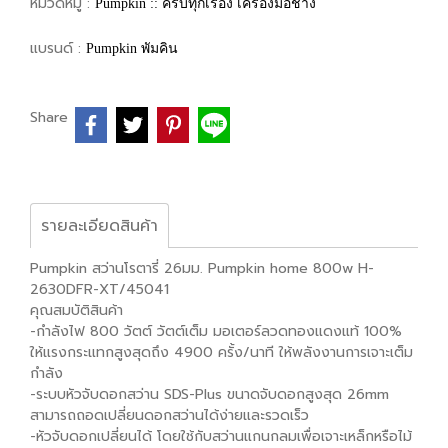
หมวดหมู่ :
Pumpkin :: ครบทุกเรื่อง เครื่องมือช่าง
แบรนด์ :
Pumpkin พัมคิน
Share
รายละเอียดสินค้า
Pumpkin สว่านโรตารี่ 26มม. Pumpkin home 800w H-
2630DFR-XT/45041
คุณสมบัติสินค้า
-กำลังไฟ 800 วัตต์ วัตต์เต็ม มอเตอร์ลวดทองแดงแท้ 100%
ให้แรงกระแทกสูงสุดถึง 4900 ครั้ง/นาที ให้พลังงานการเจาะเต็ม
กำลัง
-ระบบหัวจับดอกสว่าน SDS-Plus ขนาดจับดอกสูงสุด 26mm
สามารถถอดเปลี่ยนดอกสว่านได้ง่ายและรวดเร็ว
-หัวจับดอกเปลี่ยนได้ โดยใช้กับสว่านแกนกลมเพื่อเจาะเหล็กหรือไม้