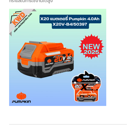
กระแสในการใช้งานได้สูง