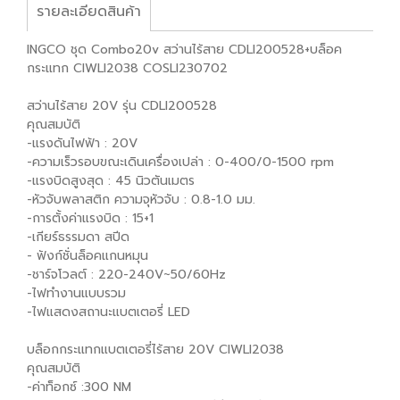
รายละเอียดสินค้า
INGCO ชุด Combo20v สว่านไร้สาย CDLI200528+บล็อค
กระแทก CIWLI2038 COSLI230702
สว่านไร้สาย 20V รุ่น CDLI200528
คุณสมบัติ
-แรงดันไฟฟ้า : 20V
-ความเร็วรอบขณะเดินเครื่องเปล่า : 0-400/0-1500 rpm
-แรงบิดสูงสุด : 45 นิวตันเมตร
-หัวจับพลาสติก ความจุหัวจับ : 0.8-1.0 มม.
-การตั้งค่าแรงบิด : 15+1
-เกียร์ธรรมดา สปีด
- ฟังก์ชั่นล็อคแกนหมุน
-ชาร์จโวลต์ : 220-240V~50/60Hz
-ไฟทำงานแบบรวม
-ไฟแสดงสถานะแบตเตอรี่ LED
บล็อกกระแทกแบตเตอรี่ไร้สาย 20V CIWLI2038
คุณสมบัติ
-ค่าท็อกซ์ :300 NM