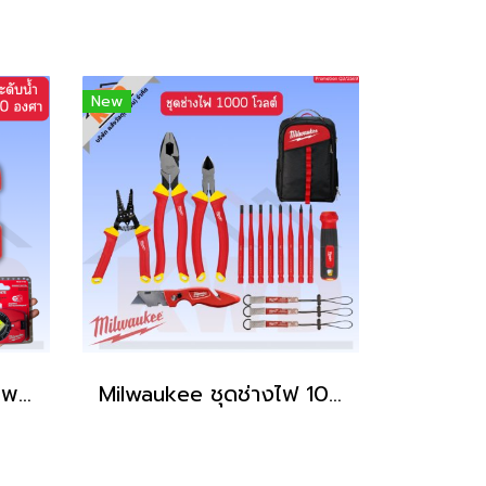
New
Milwaukee ระดับน้ำพกพาแบบหมุนได้ 360 องศา Pocket level 48-22-5102 (ของแท้ประกันศูนย์)
Milwaukee ชุดช่างไฟ 1000 โวลต์ Q3/2569 (ของแท้แน่นอน)