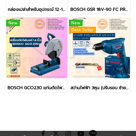
กล่องเปล่าสำหรับอุปกรณ์ 12-18V BOSCH ขนาดเล็ก ขนาดใหญ่ ขนาดใหญ่พิเศษ / 45x35x12cm หรือ 48x35x14cm (ของแท้)
BOSCH GSR 18V-90 FC PROFESSIONAL สว่าน/ไขควงไฟฟ้าไร้สาย 90Nm พร้อมหัวเปลี่ยน 3หัว (ของแท้/ประกันศูนย์/พร้อมส่ง)
New
New
Best Seller
BOSCH GCO230 แท่นตัดไฟเบอร์/ไฟเบอร์ตัดเหล็ก 14นิ้ว (เฉพาะเครื่อง) (ของแท้ประกันศูนย์/พร้อมส่ง)
สว่านไฟฟ้า 3หุน (ปรับรอบ ซ้าย-ขวา) 2,800 รอบ 400 วัตต์ BOSCH GBM400 รุ่นใหม่ล่าสุด