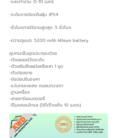
-ระยะทำงาน :0-10 เมตร
-ระดับการป้องกันฝุ่น :IP54
-ชั่วโมงการใช้งานสูงสุด :5 ชั่วโมง
-ความจุแบต :5200 mAh lithium battery
อุปกรณ์ในชุดประกอบด้วย
-ตัวเลเซอร์วัดระดับ
-ตัวเสริมยึดผนังหรือเสา 1 ชุด
-ตัวต่อขยาย
-ข้อต่อปรับองศา
-แว่นกรองแสง ถนอมดวงตา
-ฐานเครื่อง
-สายชาร์จแบตเตอรี่
-รีโมตคอนโทรล (ใช้ได้ไกลถึง 10 เมตร)