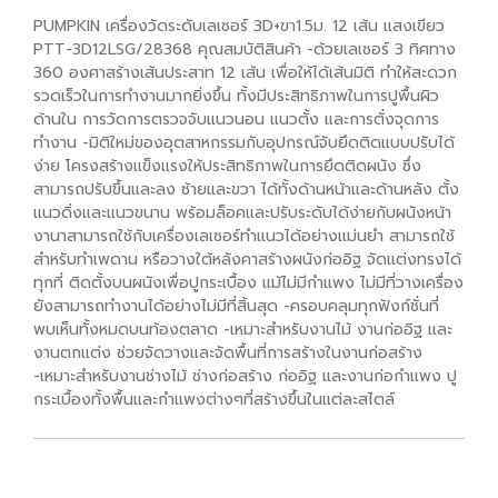
PUMPKIN เครื่องวัดระดับเลเซอร์ 3D+ขา1.5ม. 12 เส้น แสงเขียว
PTT-3D12LSG/28368 คุณสมบัติสินค้า -ด้วยเลเซอร์ 3 ทิศทาง
360 องศาสร้างเส้นประสาท 12 เส้น เพื่อให้ได้เส้นมิติ ทำให้สะดวก
รวดเร็วในการทำงานมากยิ่งขึ้น ทั้งมีประสิทธิภาพในการปูพื้นผิว
ด้านใน การวัดการตรวจจับแนวนอน แนวตั้ง และการตั่งจุดการ
ทำงาน -มิติใหม่ของอุตสาหกรรมกับอุปกรณ์จับยึดติดแบบปรับได้
ง่าย โครงสร้างแข็งแรงให้ประสิทธิภาพในการยึดติดผนัง ซึ่ง
สามารถปรับขึ้นและลง ซ้ายและขวา ได้ทั้งด้านหน้าและด้านหลัง ตั้ง
แนวดิ่งและแนวขนาน พร้อมล็อคและปรับระดับได้ง่ายกับผนังหน้า
งานาสามารถใช้กับเครื่องเลเซอร์ทำแนวได้อย่างแม่นยำ สามารถใช้
สำหรับทำเพดาน หรือวางใต้หลังคาสร้างผนังก่ออิฐ จัดแต่งทรงได้
ทุกที่ ติดตั้งบนผนังเพื่อปูกระเบื้อง แม้ไม่มีกำแพง ไม่มีที่วางเครื่อง
ยังสามารถทำงานได้อย่างไม่มีที่สิ้นสุด -ครอบคลุมทุกฟังก์ชั่นที่
พบเห็นทั้งหมดบนท้องตลาด -เหมาะสำหรับงานไม้ งานก่ออิฐ และ
งานตกแต่ง ช่วยจัดวางและจัดพื้นที่การสร้างในงานก่อสร้าง
-เหมาะสำหรับงานช่างไม้ ช่างก่อสร้าง ก่ออิฐ และงานก่อกำแพง ปู
กระเบื้องทั้งพื้นและกำแพงต่างๆที่สร้างขึ้นในแต่ละสไตล์