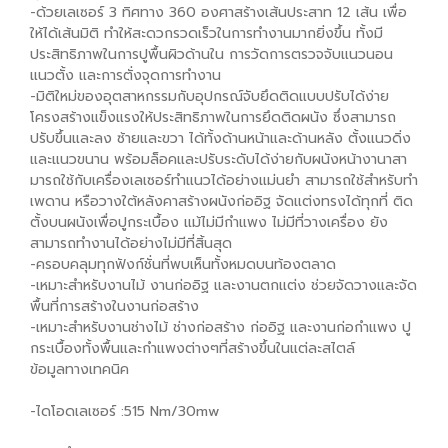
-ด้วยเลเซอร์ 3 ทิศทาง 360 องศาสร้างเส้นประสาท 12 เส้น เพื่อ
ให้ได้เส้นมิติ ทำให้สะดวกรวดเร็วในการทำงานมากยิ่งขึ้น ทั้งมี
ประสิทธิภาพในการปูพื้นผิวด้านใน การวัดการตรวจจับแนวนอน
แนวตั้ง และการตั่งจุดการทำงาน
-มิติใหม่ของอุตสาหกรรมกับอุปกรณ์จับยึดติดแบบปรับได้ง่าย
โครงสร้างแข็งแรงให้ประสิทธิภาพในการยึดติดผนัง ซึ่งสามารถ
ปรับขึ้นและลง ซ้ายและขวา ได้ทั้งด้านหน้าและด้านหลัง ตั้งแนวดิ่ง
และแนวขนาน พร้อมล็อคและปรับระดับได้ง่ายกับผนังหน้างานาสา
มารถใช้กับเครื่องเลเซอร์ทำแนวได้อย่างแม่นยำ สามารถใช้สำหรับทำ
เพดาน หรือวางใต้หลังคาสร้างผนังก่ออิฐ จัดแต่งทรงได้ทุกที่ ติด
ตั้งบนผนังเพื่อปูกระเบื้อง แม้ไม่มีกำแพง ไม่มีที่วางเครื่อง ยัง
สามารถทำงานได้อย่างไม่มีที่สิ้นสุด
-ครอบคลุมทุกฟังก์ชั่นที่พบเห็นทั้งหมดบนท้องตลาด
-เหมาะสำหรับงานไม้ งานก่ออิฐ และงานตกแต่ง ช่วยจัดวางและจัด
พื้นที่การสร้างในงานก่อสร้าง
-เหมาะสำหรับงานช่างไม้ ช่างก่อสร้าง ก่ออิฐ และงานก่อกำแพง ปู
กระเบื้องทั้งพื้นและกำแพงต่างๆที่สร้างขึ้นในแต่ละสไตล์
ข้อมูลทางเทคนิค
-ไดโอดเลเซอร์ :515 Nm/30mw