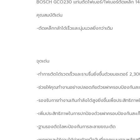
BOSCH GCO230 แท่นตัดไฟเบอร์/ไฟเบอร์ตัดเหล็ก 14นิ้
คุณสมบัติเด่น
-ตัดเหล็กกล้าได้เร็วและนุ่มนวลยิ่งกว่าเดิม
จุดเด่น
-ทำการตัดได้รวดเร็วและราบรื่นยิ่งขึ้นด้วยมอเตอร์ 2,3
-ช่วยให้คุณทำงานอย่างปลอดภัยด้วยฝาครอบป้องกันสะเ
-รองรับการทำงานเกินกำลังได้สูงยิ่งขึ้นเพื่อประสิทธิภ
-เพิ่มประสิทธิภาพในการปกป้องด้วยฝาครอบป้องกันสะเก
-ฐานรองตัดโลหะป้องกันการละลายขณะตัด
-พกพาและใช้งานได้ง่ายด้วยมือจับที่ออกแบบตามหลักสรีรศา