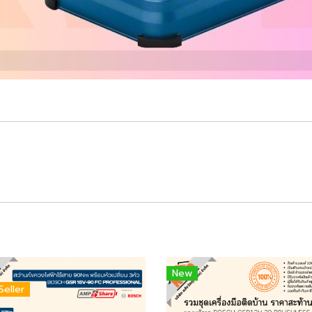
New
Seller