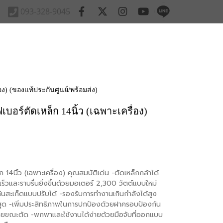
093-328-9045
ง) (ของแท้ประกันศูนย์/พร้อมส่ง)
อร์ตัดเหล็ก 14นิ้ว (เฉพาะเครื่อง)
นิ้ว (เฉพาะเครื่อง) คุณสมบัติเด่น -ตัดเหล็กกล้าได้
เร็วและราบรื่นยิ่งขึ้นด้วยมอเตอร์ 2,300 วัตต์แบบใหม่
สะเก็ดแบบปรับได้ -รองรับการทำงานเกินกำลังได้สูง
ีดสุด -เพิ่มประสิทธิภาพในการปกป้องด้วยฝาครอบป้องกัน
ายขณะตัด -พกพาและใช้งานได้ง่ายด้วยมือจับที่ออกแบบ