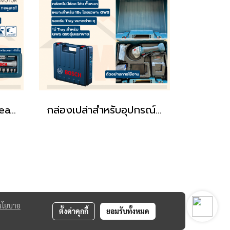
สว่านไร้สาย BOSCH Heavy DUTY อึด ทน ถึก ใช้ได้ทุกงาน ไร้แปรงถ่าน GSR12V-30 (ประกันศูนย์/ส่งฟรี)
กล่องเปล่าสำหรับอุปกรณ์ 12-18V BOSCH ขนาดเล็ก ขนาดใหญ่ ขนาดใหญ่พิเศษ / 45x35x12cm หรือ 48x35x14cm (ของแท้)
นโยบาย
ตั้งค่าคุกกี้
ยอมรับทั้งหมด