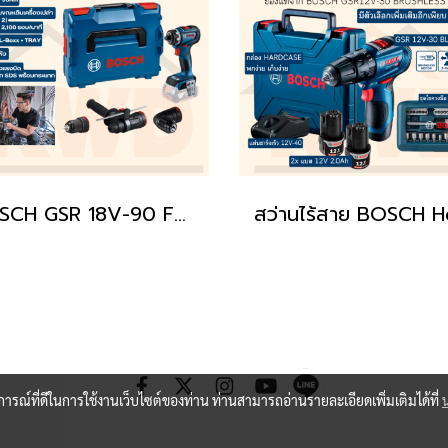
BOSCH GSR 18V-90 FC PROFESSIONAL สว่าน/ไขควงไฟฟ้าไร้สาย 90Nm พร้อมหัวเปลี่ยน 3หัว (ของแท้/ประกันศูนย์/พร้อมส่ง)
บการณ์ที่ดีในการใช้งานเว็บไซต์ของท่าน ท่านสามารถอ่านรายละเอียดเพิ่มเติมได้ที่