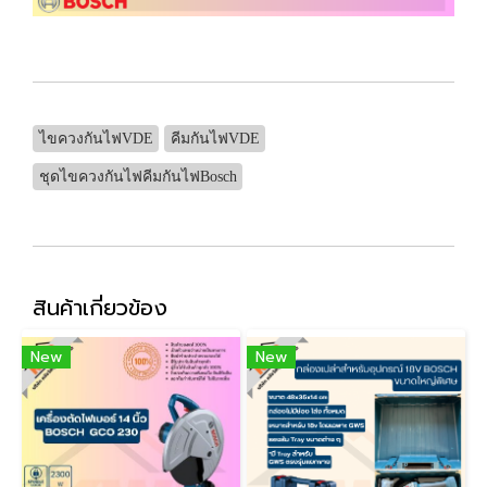
ไขควงกันไฟVDE
คีมกันไฟVDE
ชุดไขควงกันไฟคีมกันไฟBosch
สินค้าเกี่ยวข้อง
New
New