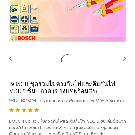
BOSCH ชุดรวมไขควงกันไฟและคีมกันไฟ
VDE 5 ชิ้น +ถาด (ของแท้พร้อมส่ง)
SKU : BOSCH ชุดรวมไขควงกันไฟและคีมกันไฟ VDE 5 ชิ้น +ถาด
BOSCH ชุด รวม ไขควงกันไฟและคีมกันไฟ VDE 5 ชิ้น คีมตัดปาก
เฉียง/ปากแหลม/ไขควงกันไฟ +ถาด คุณสมบัติเด่น -หุ้มฉนวน
เรียบง่าย ใช้สะดวก – ชุดเครื่องมือ VDE จาก Bosch