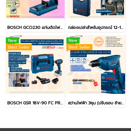
BOSCH GCO230 แท่นตัดไฟเบอร์/ไฟเบอร์ตัดเหล็ก 14นิ้ว (เฉพาะเครื่อง) (ของแท้ประกันศูนย์/พร้อมส่ง)
กล่องเปล่าสำหรับอุปกรณ์ 12-18V BOSCH ขนาดเล็ก ขนาดใหญ่ ขนาดใหญ่พิเศษ / 45x35x12cm หรือ 48x35x14cm (ของแท้)
New
New
Best Seller
Best Seller
BOSCH GSR 18V-90 FC PROFESSIONAL สว่าน/ไขควงไฟฟ้าไร้สาย 90Nm พร้อมหัวเปลี่ยน 3หัว (ของแท้/ประกันศูนย์/พร้อมส่ง)
สว่านไฟฟ้า 3หุน (ปรับรอบ ซ้าย-ขวา) 2,800 รอบ 400 วัตต์ BOSCH GBM400 รุ่นใหม่ล่าสุด