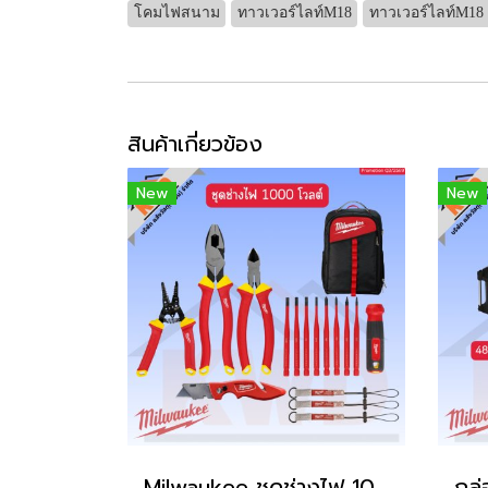
โคมไฟสนาม
ทาวเวอร์ไลท์M18
ทาวเวอร์ไลท์M18
สินค้าเกี่ยวข้อง
New
New
Milwaukee ชุดช่างไฟ 1000 โวลต์ Q3/2569 (ของแท้แน่นอน)