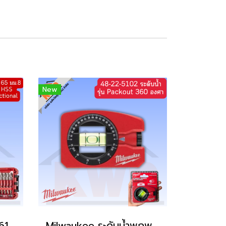
New
Milwaukee 48-32-4361PS ดอกไขควง 65mm PH2 ชุด 8ชิ้นพร้อมกล่อง (สินค้ามีพร้อมจัดส่ง)
Milwaukee ระดับน้ำพกพาแบบหมุนได้ 360 องศา Pocket level 48-22-5102 (ของแท้ประกันศูนย์)