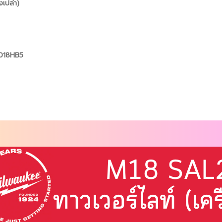
งเปล่า)
M018HB5