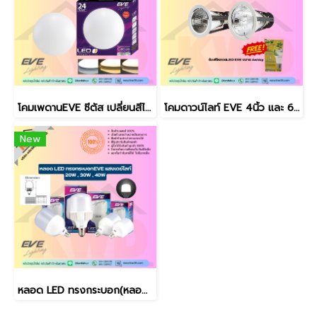
โคมเพดานEVE ซีตัส เปลี่ยนสีได้ 24w
โคมดาวน์ไลท์ EVE 4นิ้ว และ 6 นิ้ว
New
หลอด LED ทรงกระบอก(หลอดEVEไฮวัตต์) แสงเดย์ 20w,30w,40w