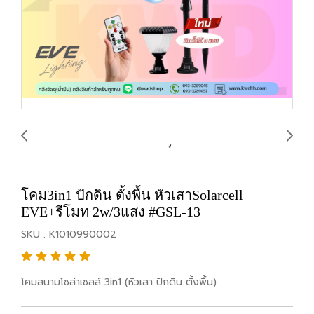
โคม3in1 ปักดิน ตั้งพื้น หัวเสาSolarcell
EVE+รีโมท 2w/3แสง #GSL-13
SKU : K1010990002
โคมสนามโซล่าเซลล์ 3in1 (หัวเสา ปักดิน ตั้งพื้น)