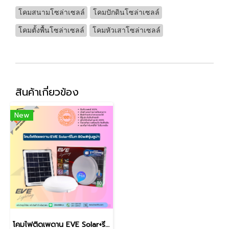
โคมสนามโซล่าเซลล์
โคมปักดินโซล่าเซลล์
โคมตั้งพื้นโซล่าเซลล์
โคมหัวเสาโซล่าเซลล์
สินค้าเกี่ยวข้อง
New
โคมไฟติดเพดาน EVE Solar+รีโมท 80w#รุ่นลูน่า