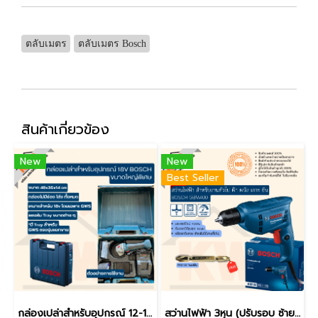
ตลับเมตร
ตลับเมตร Bosch
สินค้าเกี่ยวข้อง
New
New
Best Seller
กล่องเปล่าสำหรับอุปกรณ์ 12-18V BOSCH ขนาดเล็ก ขนาดใหญ่ ขนาดใหญ่พิเศษ / 45x35x12cm หรือ 48x35x14cm (ของแท้)
สว่านไฟฟ้า 3หุน (ปรับรอบ ซ้าย-ขวา) 2,800 รอบ 400 วัตต์ BOSCH GBM400 รุ่นใหม่ล่าสุด