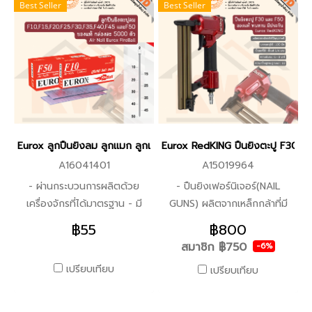
Best Seller
Best Seller
Eurox ลูกปืนยิงลม ลูกแมก ลูกแม็ก ลูกแม็ค ยิงตะปูลมขาเดี่ยว F10
Eurox RedKING ปืนยิงตะปู F30 และ
A16041401
A15019964
- ผ่านกระบวนการผลิตด้วย
- ปืนยิงเฟอร์นิเจอร์(NAIL
เครื่องจักรที่ได้มาตรฐาน - มี
GUNS) ผลิตจากเหล็กกล้าที่มี
ลักษณะแข็ง ปลายแหลม รูปร่าง
คุณภาพดี - ผ่านกระบวนการ
฿55
฿800
คล้ายเข็ม - เหมาะสำหรับใช้
ผลิตด้วยเครื่องจักรที่ได้
สมาชิก
฿750
-6%
สำหรับการยึด ตรึง หรือเพื่อติด
มาตรฐาน - ใช้งานง่าย เบา ทน
เปรียบเทียบ
เปรียบเทียบ
วัตถุชนิดงานไม้ งานเฟอร์นิเจอร์
ยิงลูกได้เร็ว ปืนลมใช้ยิงเพื่อดัน
ทั่วๆ ไป
ตะปูให้ผ่านเข้าไปในวัตถุที่
ต้องการ - ปืนยิงเฟอร์นิเจอร์ใช้